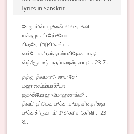
lyrics in Sanskrit
தேஜாம்ʼஸ்யபூ⁴வன் விவிதா⁴னி
ஶக்ரமுகா²மரேப்⁴யோ
மிஷதோ(அ)கி²லஸ்ய .
ஸம்யோக³தஸ்தான்யசிரேண மாத꞉
ஸ்த்ரீரூபமஷ்டாத³ஶஹஸ்தமாபு꞉ .. 23-7..
தத்து த்வமாஸீ꞉ ஶுப⁴தே³
மஹாலக்ஷ்ம்யாக்²யா
ஜக³ன்மோஹநமோஹனாங்கீ³ .
த்வம்ʼ ஹ்யேவ ப⁴க்தாப⁴யதா³னத³க்ஷா
ப⁴க்தத்³ருஹாம்ʼ பீ⁴திகரீ ச தே³வி .. 23-
8..