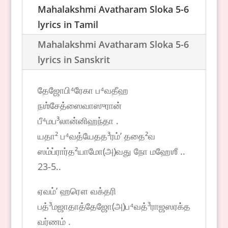
Mahalakshmi Avatharam Sloka 5-6
lyrics in Tamil
Mahalakshmi Avatharam Sloka 5-6
lyrics in Sanskrit
தேஜோபி⁴ரேகா ப⁴வதீஹ
நஶ்சேத்ஸைவாஸுரான்
பீ⁴மப³லான்னிஹந்தா .
யதா² ப⁴வத்யேதத³ரம்ʼ ததை²வ
ஸம்ப்ரார்த²யாமோ(அ)வது நோ மஹேஶீ ..
23-5..
ஏவம்ʼ ஹரௌ வக்தரி
பத்³மஜாதாத்தேஜோ(அ)ப⁴வத்³ராஜஸரக்த
வர்ணம் .