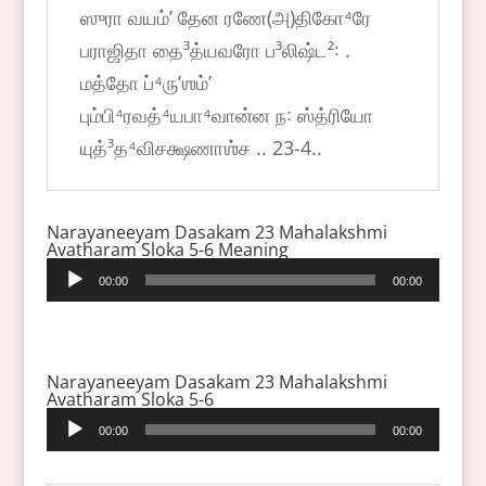
ஸுரா வயம்ʼ தேன ரணே(அ)திகோ⁴ரே
பராஜிதா தை³த்யவரோ ப³லிஷ்ட²꞉ .
மத்தோ ப்⁴ருʼஶம்ʼ
பும்பி⁴ரவத்⁴யபா⁴வான்ன ந꞉ ஸ்த்ரியோ
யுத்³த⁴விசக்ஷணாஶ்ச .. 23-4..
Narayaneeyam Dasakam 23 Mahalakshmi
Avatharam Sloka 5-6 Meaning
Audio
00:00
00:00
Player
Narayaneeyam Dasakam 23 Mahalakshmi
Avatharam Sloka 5-6
Audio
00:00
00:00
Player