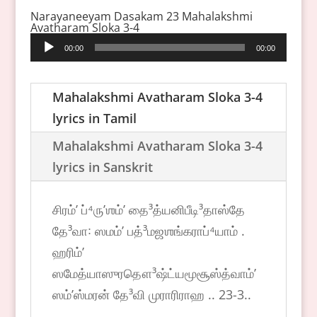
Narayaneeyam Dasakam 23 Mahalakshmi
Avatharam Sloka 3-4
Audio
00:00
00:00
Player
Mahalakshmi Avatharam Sloka 3-4
lyrics in Tamil
Mahalakshmi Avatharam Sloka 3-4
lyrics in Sanskrit
சிரம்ʼ ப்⁴ருʼஶம்ʼ தை³த்யனிபீடி³தாஸ்தே
தே³வா꞉ ஸமம்ʼ பத்³மஜஶங்கராப்⁴யாம் .
ஹரிம்ʼ
ஸமேத்யாஸுரதௌ³ஷ்ட்யமூசூஸ்த்வாம்ʼ
ஸம்ʼஸ்மரன் தே³வி முராரிராஹ .. 23-3..