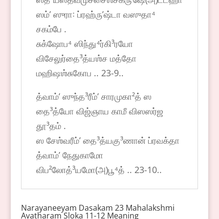
ஸம்ʼ ஸுரா꞉ ப்ரஹ்ருʼஷ்டா வஸுதா⁴
சகம்பே .
சுக்ஷோப⁴ ஸிந்து⁴ர்கி³ரயோ
விசேலுர்தை³த்யஶ்ச மத்தோ
மஹிஷஶ்சுகோப .. 23-9..
த்வாம்ʼ ஸுந்த³ரீம்ʼ சாரமுகா²த் ஸ
தை³த்யோ விஜ்ஞாய காமீ விஸஸர்ஜ
தூ³தம் .
ஸ சேஶ்வரீம்ʼ தை³த்யகு³ணான் ப்ரவக்தா
த்வாம்ʼ நேதுகாமோ
விப²லோத்³யமோ(அ)பூ⁴த் .. 23-10..
Narayaneeyam Dasakam 23 Mahalakshmi
Avatharam Sloka 11-12 Meaning