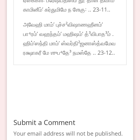
ஏகைகஶ꞉ ப்ரேஷயதிஸ்ம தூ³தான் த்வாம்ʼ
காமினீம்ʼ கர்துமிமே ந ஶேகு꞉ .. 23-11..
அவேஹி மாம்ʼ புச்ச²விஷாணஹீனம்ʼ
பா⁴ரம்ʼ வஹந்தம்ʼ மஹிஷம்ʼ த்³விபாத³ம் .
ஹிம்ʼஸந்தி மாம்ʼ ஸ்வர்தி²ஜனாஸ்த்வமேவ
ரக்ஷாகரீ மே ஶுப⁴தே³ நமஸ்தே .. 23-12..
Submit a Comment
Your email address will not be published.