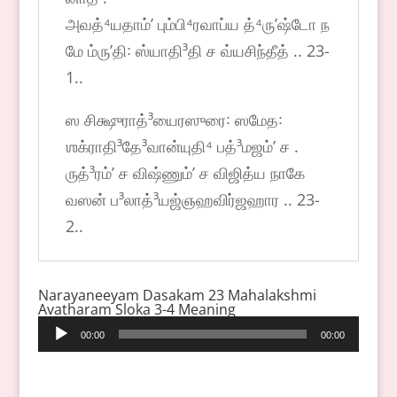
அவத்⁴யதாம்ʼ பும்பி⁴ரவாப்ய த்⁴ருʼஷ்டோ ந
மே ம்ருʼதி꞉ ஸ்யாதி³தி ச வ்யசிந்தீத் .. 23-
1..
ஸ சிக்ஷுராத்³யைரஸுரை꞉ ஸமேத꞉
ஶக்ராதி³தே³வான்யுதி⁴ பத்³மஜம்ʼ ச .
ருத்³ரம்ʼ ச விஷ்ணும்ʼ ச விஜித்ய நாகே
வஸன் ப³லாத்³யஜ்ஞஹவிர்ஜஹார .. 23-
2..
Narayaneeyam Dasakam 23 Mahalakshmi
Avatharam Sloka 3-4 Meaning
Audio
00:00
00:00
Player