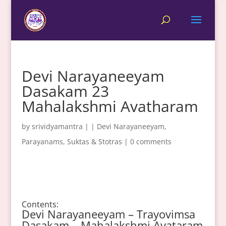
Devi Narayaneeyam
Dasakam 23
Mahalakshmi Avatharam
by
srividyamantra
|
|
Devi Narayaneeyam
,
Parayanams
,
Suktas & Stotras
|
0 comments
Contents:
Devi Narayaneeyam – Trayovimsa
Dasakam – Mahalakshmi Avataram