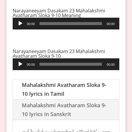
Narayaneeyam Dasakam 23 Mahalakshmi
Avatharam Sloka 9-10 Meaning
Audio
00:00
00:00
Player
Narayaneeyam Dasakam 23 Mahalakshmi
Avatharam Sloka 9-10
Audio
00:00
00:00
Player
Mahalakshmi Avatharam Sloka 9-
10 lyrics in Tamil
Mahalakshmi Avatharam Sloka 9-
10 lyrics in Sanskrit
ஸத்³யஸ்த்வமுச்சைஶ்சக்ருʼஷே(அ)ட்டஹா