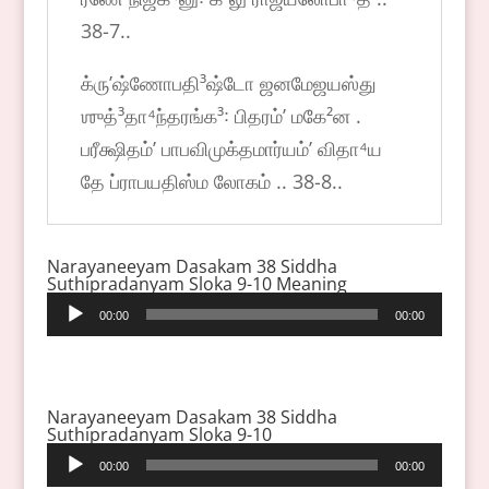
38-7..
க்ருʼஷ்ணோபதி³ஷ்டோ ஜனமேஜயஸ்து
ஶுத்³தா⁴ந்தரங்க³꞉ பிதரம்ʼ மகே²ன .
பரீக்ஷிதம்ʼ பாபவிமுக்தமார்யம்ʼ விதா⁴ய
தே ப்ராபயதிஸ்ம லோகம் .. 38-8..
Narayaneeyam Dasakam 38 Siddha
Suthipradanyam Sloka 9-10 Meaning
Audio
00:00
00:00
Player
Narayaneeyam Dasakam 38 Siddha
Suthipradanyam Sloka 9-10
Audio
00:00
00:00