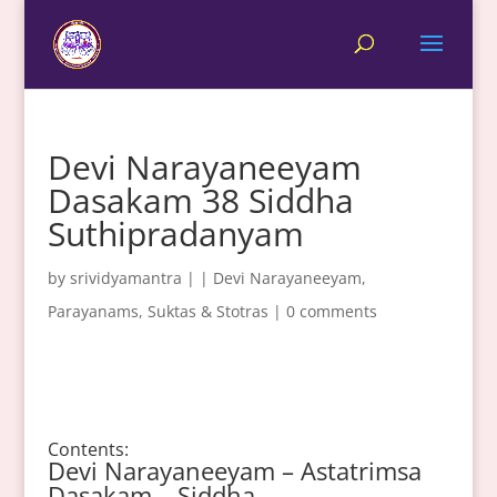
Devi Narayaneeyam
Dasakam 38 Siddha
Suthipradanyam
by
srividyamantra
|
|
Devi Narayaneeyam
,
Parayanams
,
Suktas & Stotras
|
0 comments
Contents:
Devi Narayaneeyam – Astatrimsa
Dasakam – Siddha