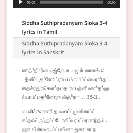
Audio
00:00
00:00
Player
Siddha Suthipradanyam Sloka 3-4
lyrics in Tamil
Siddha Suthipradanyam Sloka 3-4
lyrics in Sanskrit
ஶுத்³தி⁴ர்ன யஜ்ஞேன யஜன் ஶஶாங்க꞉
பத்னீம்ʼ கு³ரோ꞉ ப்ராப ப்⁴ருʼஶம்ʼ ஸ்மரார்த꞉ .
ஶதக்ரதுர்கௌ³தமத⁴ர்மபத்னீமகா³த³ஹ
ல்யாம்ʼ மத³னேஷு வித்³த⁴꞉ .. 38-3..
ஸ விக்⁴னகாரீ தபஸாம்ʼ முனீனாம்ʼ
க³தஸ்ப்ருʼஹம்ʼ யோகி³வரம்ʼ ப்ரஶாந்தம் .
ஹா விஶ்வரூபம்ʼ பவினா ஜகா⁴ன ந