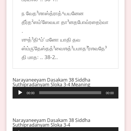
ந வேத³ஶாஸ்த்ராத்⁴யயனேன
தீர்த²ஸம்ʼஸேவயா தா³னதபோவ்ரதைர்வா
.
ஶுத்³தி⁴ம்ʼ மனோ யாதி தவ
ஸ்ம்ருʼதேஸ்தத்³வைஶத்³யமாத³ர்ஶவதே³
தி மாத꞉ .. 38-2..
Narayaneeyam Dasakam 38 Siddha
Suthipradanyam Sloka 3-4 Meaning
Audio
00:00
00:00
Player
Narayaneeyam Dasakam 38 Siddha
Suthipradanyam Sloka 3-4