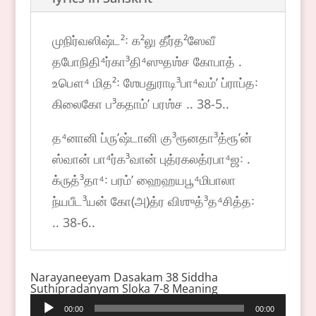
முநிர்வஸிஷ்ட²꞉ க²லு தீர்த²ஸேவீ
தபோநிதி⁴ர்கா³தி⁴ஸுதஶ்ச கோபாத் .
உபௌ⁴ மித²꞉ ஶேபதுராடி³பா⁴வம்ʼ ப்ராப்த꞉
கிலைகோ ப³கதாம்ʼ பரஶ்ச .. 38-5..
த⁴னானி ப்ருʼஷ்டானி கு³ரூனதா³த்ரூʼன்
ஸ்வான் பா⁴ர்க³வான் புத்ரகலத்ரபா⁴ஜ꞉ .
க்ருத்³தா⁴꞉ பரம்ʼ ஹைஹயபூ⁴மிபாலா
ந்யபீட³யன் கோ(அ)த்ர விஶுத்³த⁴சித்த꞉
.. 38-6..
Narayaneeyam Dasakam 38 Siddha
Suthipradanyam Sloka 7-8 Meaning
Audio
00:00
00:00