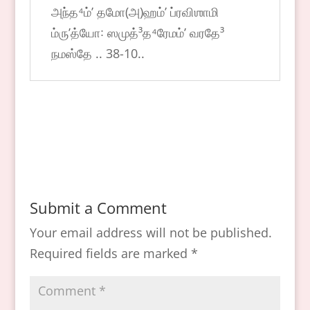
அந்த⁴ம்ʼ தமோ(அ)ஹம்ʼ ப்ரவிஶாமி
ம்ருʼத்யோ꞉ ஸமுத்³த⁴ரேமம்ʼ வரதே³
நமஸ்தே .. 38-10..
Submit a Comment
Your email address will not be published.
Required fields are marked
*