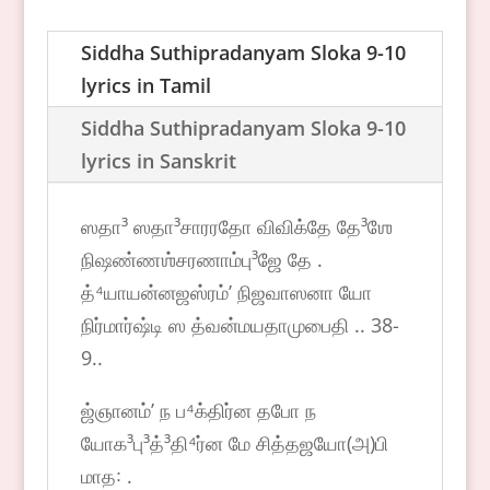
Player
Siddha Suthipradanyam Sloka 9-10
lyrics in Tamil
Siddha Suthipradanyam Sloka 9-10
lyrics in Sanskrit
ஸதா³ ஸதா³சாரரதோ விவிக்தே தே³ஶே
நிஷண்ணஶ்சரணாம்பு³ஜே தே .
த்⁴யாயன்னஜஸ்ரம்ʼ நிஜவாஸனா யோ
நிர்மார்ஷ்டி ஸ த்வன்மயதாமுபைதி .. 38-
9..
ஜ்ஞானம்ʼ ந ப⁴க்திர்ன தபோ ந
யோக³பு³த்³தி⁴ர்ன மே சித்தஜயோ(அ)பி
மாத꞉ .