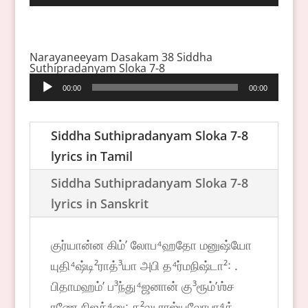
Player
Narayaneeyam Dasakam 38 Siddha
Suthipradanyam Sloka 7-8
Audio
00:00
00:00
Player
Siddha Suthipradanyam Sloka 7-8
lyrics in Tamil
Siddha Suthipradanyam Sloka 7-8
lyrics in Sanskrit
குர்யான்ன கிம்ʼ லோப⁴ஹதோ மனுஷ்யோ
யுதி⁴ஷ்டி²ராத்³யா அபி த⁴ர்மநிஷ்டா²꞉ .
பிதாமஹம்ʼ ப³ந்து⁴ஜனான் கு³ரூம்ʼஶ்ச
ரணே நிஜக்⁴னு꞉ க²லு ராஜ்யலோபா⁴த் ..