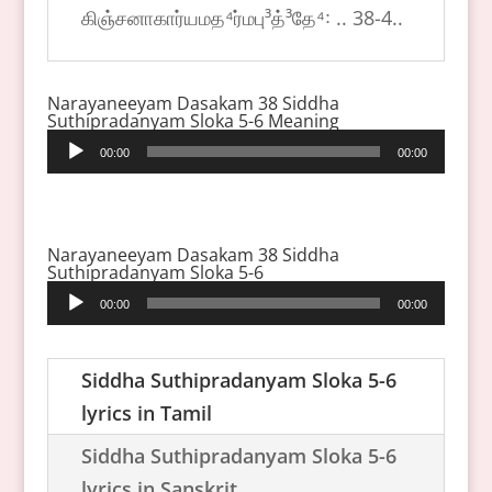
கிஞ்சனாகார்யமத⁴ர்மபு³த்³தே⁴꞉ .. 38-4..
Narayaneeyam Dasakam 38 Siddha
Suthipradanyam Sloka 5-6 Meaning
Audio
00:00
00:00
Player
Narayaneeyam Dasakam 38 Siddha
Suthipradanyam Sloka 5-6
Audio
00:00
00:00
Player
Siddha Suthipradanyam Sloka 5-6
lyrics in Tamil
Siddha Suthipradanyam Sloka 5-6
lyrics in Sanskrit