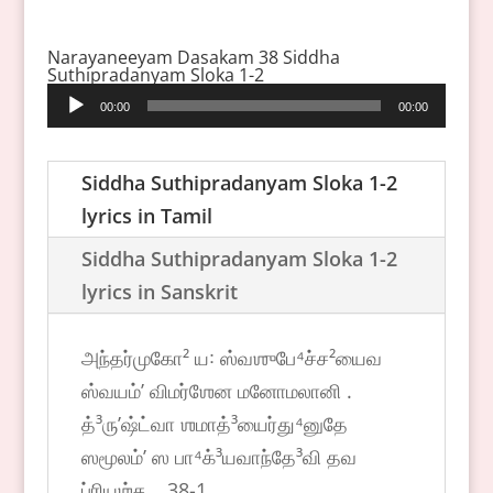
Narayaneeyam Dasakam 38 Siddha
Suthipradanyam Sloka 1-2
Audio
00:00
00:00
Player
Siddha Suthipradanyam Sloka 1-2
lyrics in Tamil
Siddha Suthipradanyam Sloka 1-2
lyrics in Sanskrit
அந்தர்முகோ² ய꞉ ஸ்வஶுபே⁴ச்ச²யைவ
ஸ்வயம்ʼ விமர்ஶேன மனோமலானி .
த்³ருʼஷ்ட்வா ஶமாத்³யைர்து⁴னுதே
ஸமூலம்ʼ ஸ பா⁴க்³யவாந்தே³வி தவ
ப்ரியஶ்ச .. 38-1..