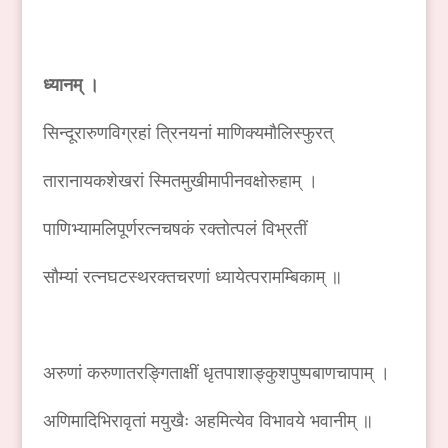
ध्यानम् ।
सिन्दूरारुणविग्रहां त्रिनयनां माणिक्यमौलिस्फुरत्
तारानायकशेखरां स्मितमुखीमापीनवक्षोरुहाम् ।
पाणिभ्यामलिपूर्णरत्नचषकं रक्तोत्पलं विभ्रतीं
सौम्यां रत्नघटस्थरक्तचरणां ध्यायेत्परामम्बिकाम् ॥
अरुणां करुणातरङ्गिताक्षीं धृतपाशाङ्कुशपुष्पबाणचापाम् ।
अणिमादिभिरावृतां मयुखैः अहमित्येव विभावये भवानीम् ॥