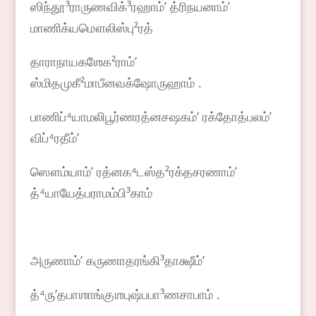
ஸிந்தூ³ராருணவிக்³ரஹாம்ʼ த்ரிநயனாம்ʼ
மாணிக்யமௌலிஸ்பு²ரத்
தாராநாயகஶேக²ராம்ʼ
ஸ்மிதமுகீ²மாபீனவக்ஷோருஹாம் .
பாணிப்⁴யாமலிபூர்ணரத்னசஷகம்ʼ ரக்தோத்பலம்ʼ
விப்⁴ரதீம்ʼ
ஸௌம்யாம்ʼ ரத்னக⁴டஸ்த²ரக்தசரணாம்ʼ
த்⁴யாயேத்பராமம்பி³காம்
அருணாம்ʼ கருணாதரங்கி³தாக்ஷீம்ʼ
த்⁴ருʼதபாஶாங்குஶபுஷ்பபா³ணசாபாம் .