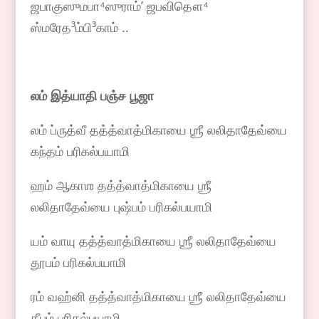
ஜபாகுஸுமபா⁴ஸுராம்ʼ ஜபவிதௌ⁴
ஸ்மரேத³ம்பி³காம் ..
லம் இத்யாதி பஞ்ச பூஜா
லம் ப்ருத்வீ தத்த்வாத்மிகாயை ஶ்ரீ லலிதாதேவ்யை
கந்தம் பரிகல்பயாமி
ஹம் ஆகாஶ தத்த்வாத்மிகாயை ஶ்ரீ
லலிதாதேவ்யை புஷ்பம் பரிகல்பயாமி
யம் வாயு தத்த்வாத்மிகாயை ஶ்ரீ லலிதாதேவ்யை
தூபம் பரிகல்பயாமி
ரம் வஹ்னி தத்த்வாத்மிகாயை ஶ்ரீ லலிதாதேவ்யை
தீபம் பரிகல்பயாமி