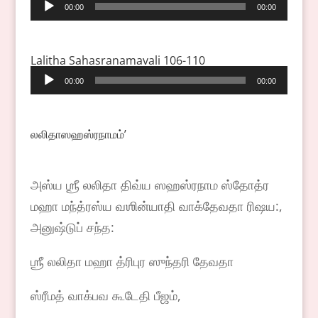
Audio
00:00
00:00
Player
Lalitha Sahasranamavali 106-110
Audio
00:00
00:00
Player
லலிதாஸஹஸ்ரநாமம்ʼ
அஸ்ய ஶ்ரீ லலிதா திவ்ய ஸஹஸ்ரநாம ஸ்தோத்ர
மஹா மந்த்ரஸ்ய வஶின்யாதி வாக்தேவதா ரிஷய:,
அனுஷ்டுப் சந்த:
ஶ்ரீ லலிதா மஹா த்ரிபுர ஸுந்தரி தேவதா
ஸ்ரீமத் வாக்பவ கூடேதி பீஜம்,