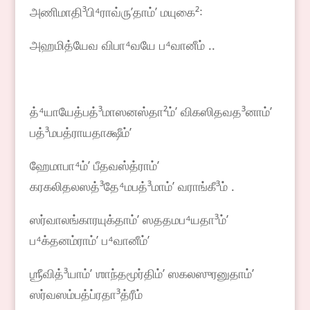
அணிமாதி³பி⁴ராவ்ருʼதாம்ʼ மயுகை²꞉
அஹமித்யேவ விபா⁴வயே ப⁴வானீம் ..
த்⁴யாயேத்பத்³மாஸனஸ்தா²ம்ʼ விகஸிதவத³னாம்ʼ
பத்³மபத்ராயதாக்ஷீம்ʼ
ஹேமாபா⁴ம்ʼ பீதவஸ்த்ராம்ʼ
கரகலிதலஸத்³தே⁴மபத்³மாம்ʼ வராங்கீ³ம் .
ஸர்வாலங்காரயுக்தாம்ʼ ஸததமப⁴யதா³ம்ʼ
ப⁴க்தனம்ராம்ʼ ப⁴வானீம்ʼ
ஶ்ரீவித்³யாம்ʼ ஶாந்தமூர்திம்ʼ ஸகலஸுரனுதாம்ʼ
ஸர்வஸம்பத்ப்ரதா³த்ரீம்