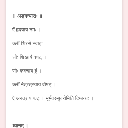
॥ अङ्गन्यासः ॥
ऐं हृदयाय नमः ।
क्लीं शिरसे स्वाहा ।
सौः शिखायै वषट् ।
सौः कवचाय हुं ।
क्लीं नेत्रत्रयाय वौषट् ।
ऐं अस्त्राय फट् । भूर्भवस्सुवरोमिति दिग्बन्धः ।
ध्यानम् ।