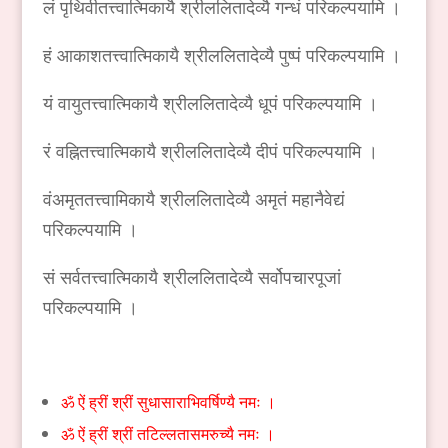
लं पृथिवीतत्त्वात्मिकायै श्रीललितादेव्यै गन्धं परिकल्पयामि ।
हं आकाशतत्त्वात्मिकायै श्रीललितादेव्यै पुष्पं परिकल्पयामि ।
यं वायुतत्त्वात्मिकायै श्रीललितादेव्यै धूपं परिकल्पयामि ।
रं वह्नितत्त्वात्मिकायै श्रीललितादेव्यै दीपं परिकल्पयामि ।
वंअमृततत्त्वामिकायै श्रीललितादेव्यै अमृतं महानैवेद्यं
परिकल्पयामि ।
सं सर्वतत्त्वात्मिकायै श्रीललितादेव्यै सर्वोपचारपूजां
परिकल्पयामि ।
ॐ ऐं ह्रीं श्रीं सुधासाराभिवर्षिण्यै नमः ।
ॐ ऐं ह्रीं श्रीं तटिल्लतासमरुच्यै नमः ।