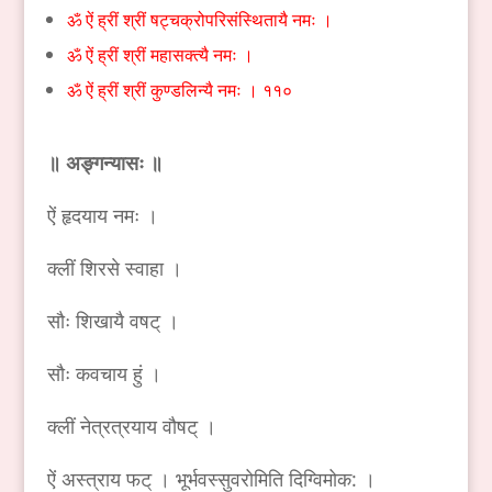
ॐ ऐं ह्रीं श्रीं षट्चक्रोपरिसंस्थितायै नमः ।
ॐ ऐं ह्रीं श्रीं महासक्त्यै नमः ।
ॐ ऐं ह्रीं श्रीं कुण्डलिन्यै नमः । ११०
॥ अङ्गन्यासः ॥
ऐं हृदयाय नमः ।
क्लीं शिरसे स्वाहा ।
सौः शिखायै वषट् ।
सौः कवचाय हुं ।
क्लीं नेत्रत्रयाय वौषट् ।
ऐं अस्त्राय फट् । भूर्भवस्सुवरोमिति दिग्विमोक: ।