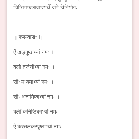
चिन्तितफलावाप्त्यर्थे जपे विनियोगः
॥ करन्यासः ॥
ऐं अङ्गुष्ठाभ्यां नमः ।
क्लीं तर्जनीभ्यां नमः ।
सौः मध्यमाभ्यां नमः ।
सौः अनामिकाभ्यां नमः ।
क्लीं कनिष्ठिकाभ्यां नमः ।
ऐं करतलकरपृष्ठाभ्यां नमः ।