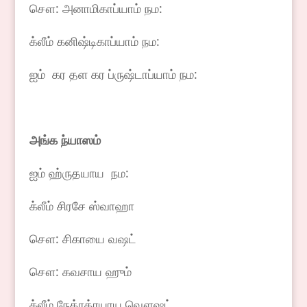
சௌ: அனாமிகாப்யாம் நம:
க்லீம் கனிஷ்டிகாப்யாம் நம:
ஐம் கர தள கர ப்ருஷ்டாப்யாம் நம:
அங்க
ந்யாஸம்
ஐம் ஹ்ருதயாய நம:
க்லீம் சிரசே ஸ்வாஹா
சௌ: சிகாயை வஷட்
சௌ: கவசாய ஹும்
க்லீம் நேத்ரத்ரயாய வௌஷட்