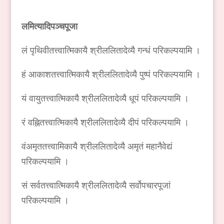
लमित्यादिपञ्चपूजा
लं पृथिवीतत्त्वात्मिकायै श्रीललितादेव्यै गन्धं परिकल्पयामि ।
हं आकाशतत्त्वात्मिकायै श्रीललितादेव्यै पुष्पं परिकल्पयामि ।
यं वायुतत्त्वात्मिकायै श्रीललितादेव्यै धूपं परिकल्पयामि ।
रं वह्नितत्त्वात्मिकायै श्रीललितादेव्यै दीपं परिकल्पयामि ।
वंअमृततत्त्वामिकायै श्रीललितादेव्यै अमृतं महानैवेद्यं
परिकल्पयामि ।
सं सर्वतत्त्वात्मिकायै श्रीललितादेव्यै सर्वोपचारपूजां
परिकल्पयामि ।