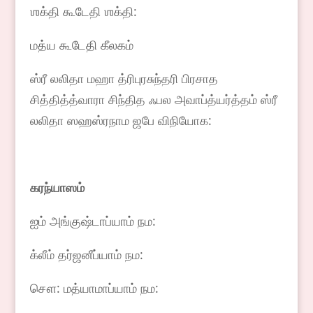
ஶக்தி கூடேதி ஶக்தி:
மத்ய கூடேதி கீலகம்
ஸ்ரீ லலிதா மஹா த்ரிபுரசுந்தரி பிரசாத
சித்தித்த்வாரா சிந்தித ஃபல அவாப்த்யர்த்தம் ஸ்ரீ
லலிதா ஸஹஸ்ரநாம ஜபே விநியோக:
கரந்யாஸம்
ஐம் அங்குஷ்டாப்யாம் நம:
க்லீம் தர்ஜனீப்யாம் நம:
சௌ: மத்யாமாப்யாம் நம: