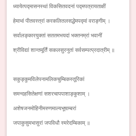
ध्यायेत्पद्मासनस्थां विकसितवदनां पद्मपत्रायताक्षीं
हेमाभां पीतवस्त्रां करकलितलसद्धेमपद्मां वराङ्गीम् ।
सर्वालङ्कारयुक्तां सततमभयदां भक्तनम्रां भवानीं
श्रीविद्यां शान्तमूर्तिं सकलसुरनुतां सर्वसम्पत्प्रदात्रीम् ॥
सकुङ्कुमविलेपनामलिकचुम्बिकस्तूरिकां
समन्दहसितेक्षणां सशरचापपाशाङ्कुशाम् ।
अशेषजनमोहिनीमरुणमाल्यभूषाम्बरां
जपाकुसुमभासुरां जपविधौ स्मरेदम्बिकाम् ॥