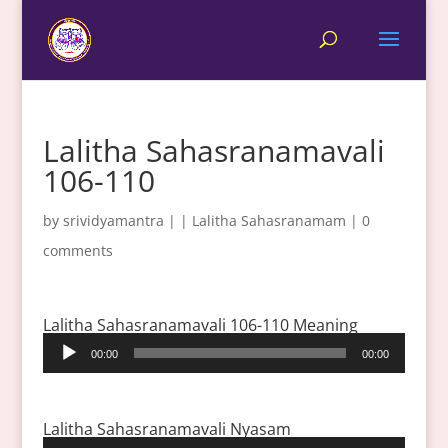
Lalitha Sahasranamavali
106-110
by
srividyamantra
|
|
Lalitha Sahasranamam
|
0
comments
Lalitha Sahasranamavali 106-110 Meaning
Audio
00:00
00:00
Player
Lalitha Sahasranamavali Nyasam