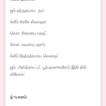
ஐம் ஹ்ருதயாய நம:
க்லீம் சிரசே ஸ்வாஹா
சௌ: சிகாயை வஷட்
சௌ: கவசாய ஹும்
க்லீம் நேத்ரத்ரயாய வௌஷட்
ஐம் அஸ்த்ராய பட் பூர்புவஸுவரோம் இதி திக்
விமோக:
த்⁴யானம்