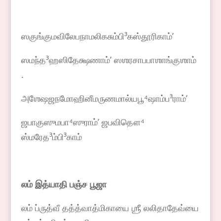
ஸகுங்குமவிலேபநாமலிகசும்பி³கஸ்தூரிகாம்ʼ
ஸமந்த³ஹஸிதேக்ஷணாம்ʼ ஸஶரசாபபாஶாங்குஶாம்
.
அஶேஷஜநமோஹினீமருணமால்யபூ⁴ஷாம்ப³ராம்ʼ
ஜபாகுஸுமபா⁴ஸுராம்ʼ ஜபவிதௌ⁴
ஸ்மரேத³ம்பி³காம்
லம் இத்யாதி பஞ்ச பூஜா
லம் ப்ருத்வீ தத்த்வாத்மிகாயை ஶ்ரீ லலிதாதேவ்யை