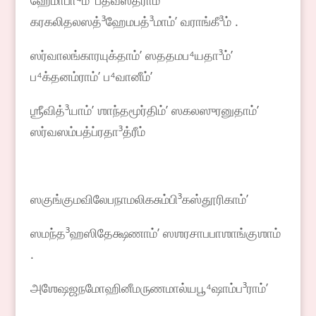
ஹேமாபா⁴ம்ʼ பீதவஸ்த்ராம்ʼ
கரகலிதலஸத்³ஹேமபத்³மாம்ʼ வராங்கீ³ம் .
ஸர்வாலங்காரயுக்தாம்ʼ ஸததமப⁴யதா³ம்ʼ
ப⁴க்தனம்ராம்ʼ ப⁴வானீம்ʼ
ஶ்ரீவித்³யாம்ʼ ஶாந்தமூர்திம்ʼ ஸகலஸுரனுதாம்ʼ
ஸர்வஸம்பத்ப்ரதா³த்ரீம்
ஸகுங்குமவிலேபநாமலிகசும்பி³கஸ்தூரிகாம்ʼ
ஸமந்த³ஹஸிதேக்ஷணாம்ʼ ஸஶரசாபபாஶாங்குஶாம்
.
அஶேஷஜநமோஹினீமருணமால்யபூ⁴ஷாம்ப³ராம்ʼ