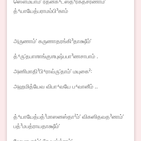
ஸௌம்யாம்ʼ ரத்னக⁴டஸ்த²ரக்தசரணாம்ʼ
த்⁴யாயேத்பராமம்பி³காம்
அருணாம்ʼ கருணாதரங்கி³தாக்ஷீம்ʼ
த்⁴ருʼதபாஶாங்குஶபுஷ்பபா³ணசாபாம் .
அணிமாதி³பி⁴ராவ்ருʼதாம்ʼ மயுகை²꞉
அஹமித்யேவ விபா⁴வயே ப⁴வானீம் ..
த்⁴யாயேத்பத்³மாஸனஸ்தா²ம்ʼ விகஸிதவத³னாம்ʼ
பத்³மபத்ராயதாக்ஷீம்ʼ