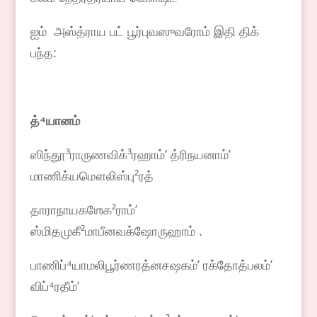
ஐம் அஸ்த்ராய பட் பூர்புவஸுவரோம் இதி திக்
பந்த:
த்⁴யானம்
ஸிந்தூ³ராருணவிக்³ரஹாம்ʼ த்ரிநயனாம்ʼ
மாணிக்யமௌலிஸ்பு²ரத்
தாராநாயகஶேக²ராம்ʼ
ஸ்மிதமுகீ²மாபீனவக்ஷோருஹாம் .
பாணிப்⁴யாமலிபூர்ணரத்னசஷகம்ʼ ரக்தோத்பலம்ʼ
விப்⁴ரதீம்ʼ