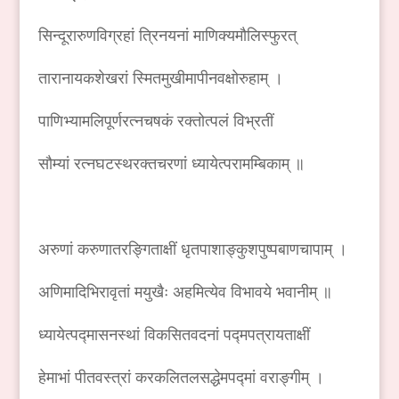
सिन्दूरारुणविग्रहां त्रिनयनां माणिक्यमौलिस्फुरत्
तारानायकशेखरां स्मितमुखीमापीनवक्षोरुहाम् ।
पाणिभ्यामलिपूर्णरत्नचषकं रक्तोत्पलं विभ्रतीं
सौम्यां रत्नघटस्थरक्तचरणां ध्यायेत्परामम्बिकाम् ॥
अरुणां करुणातरङ्गिताक्षीं धृतपाशाङ्कुशपुष्पबाणचापाम् ।
अणिमादिभिरावृतां मयुखैः अहमित्येव विभावये भवानीम् ॥
ध्यायेत्पद्मासनस्थां विकसितवदनां पद्मपत्रायताक्षीं
हेमाभां पीतवस्त्रां करकलितलसद्धेमपद्मां वराङ्गीम् ।