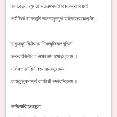
सर्वालङ्कारयुक्तां सततमभयदां भक्तनम्रां भवानीं
श्रीविद्यां शान्तमूर्तिं सकलसुरनुतां सर्वसम्पत्प्रदात्रीम् ॥
सकुङ्कुमविलेपनामलिकचुम्बिकस्तूरिकां
समन्दहसितेक्षणां सशरचापपाशाङ्कुशाम् ।
अशेषजनमोहिनीमरुणमाल्यभूषाम्बरां
जपाकुसुमभासुरां जपविधौ स्मरेदम्बिकाम् ॥
लमित्यादिपञ्चपूजा