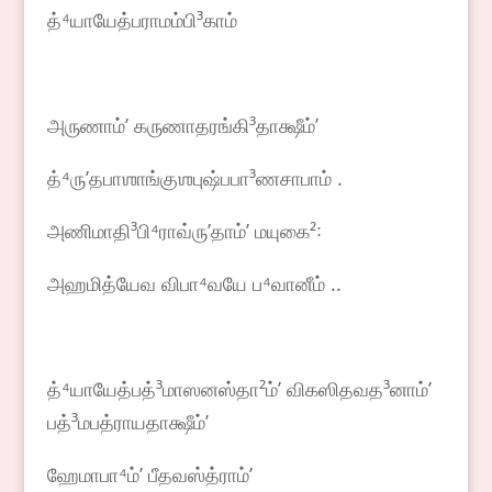
த்⁴யாயேத்பராமம்பி³காம்
அருணாம்ʼ கருணாதரங்கி³தாக்ஷீம்ʼ
த்⁴ருʼதபாஶாங்குஶபுஷ்பபா³ணசாபாம் .
அணிமாதி³பி⁴ராவ்ருʼதாம்ʼ மயுகை²꞉
அஹமித்யேவ விபா⁴வயே ப⁴வானீம் ..
த்⁴யாயேத்பத்³மாஸனஸ்தா²ம்ʼ விகஸிதவத³னாம்ʼ
பத்³மபத்ராயதாக்ஷீம்ʼ
ஹேமாபா⁴ம்ʼ பீதவஸ்த்ராம்ʼ