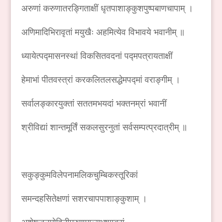
अरुणां करुणातरङ्गिताक्षीं धृतपाशाङ्कुशपुष्पबाणचापाम् ।
अणिमादिभिरावृतां मयुखैः अहमित्येव विभावये भवानीम् ॥
ध्यायेत्पद्मासनस्थां विकसितवदनां पद्मपत्रायताक्षीं
हेमाभां पीतवस्त्रां करकलितलसद्धेमपद्मां वराङ्गीम् ।
सर्वालङ्कारयुक्तां सततमभयदां भक्तनम्रां भवानीं
श्रीविद्यां शान्तमूर्तिं सकलसुरनुतां सर्वसम्पत्प्रदात्रीम् ॥
सकुङ्कुमविलेपनामलिकचुम्बिकस्तूरिकां
समन्दहसितेक्षणां सशरचापपाशाङ्कुशाम् ।