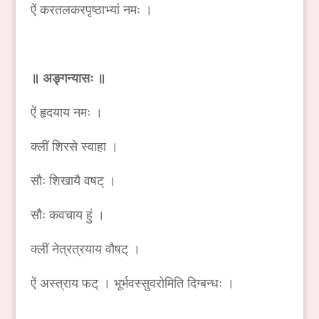
ऐं करतलकरपृष्ठाभ्यां नमः ।
॥ अङ्गन्यासः ॥
ऐं हृदयाय नमः ।
क्लीं शिरसे स्वाहा ।
सौः शिखायै वषट् ।
सौः कवचाय हुं ।
क्लीं नेत्रत्रयाय वौषट् ।
ऐं अस्त्राय फट् । भूर्भवस्सुवरोमिति दिग्बन्धः ।