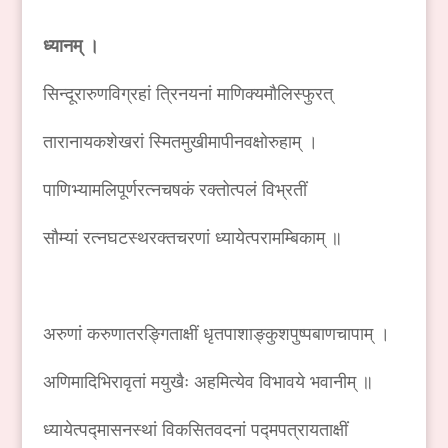
ध्यानम् ।
सिन्दूरारुणविग्रहां त्रिनयनां माणिक्यमौलिस्फुरत्
तारानायकशेखरां स्मितमुखीमापीनवक्षोरुहाम् ।
पाणिभ्यामलिपूर्णरत्नचषकं रक्तोत्पलं विभ्रतीं
सौम्यां रत्नघटस्थरक्तचरणां ध्यायेत्परामम्बिकाम् ॥
अरुणां करुणातरङ्गिताक्षीं धृतपाशाङ्कुशपुष्पबाणचापाम् ।
अणिमादिभिरावृतां मयुखैः अहमित्येव विभावये भवानीम् ॥
ध्यायेत्पद्मासनस्थां विकसितवदनां पद्मपत्रायताक्षीं