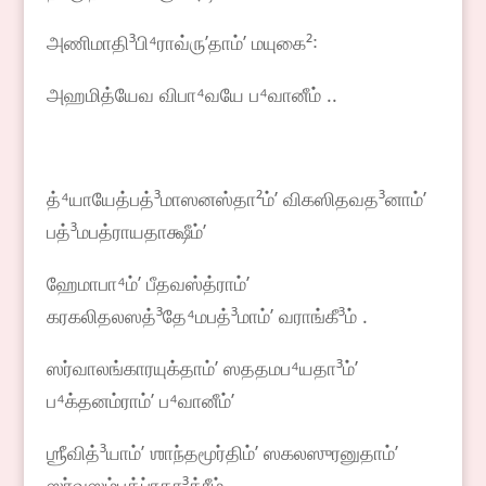
அணிமாதி³பி⁴ராவ்ருʼதாம்ʼ மயுகை²꞉
அஹமித்யேவ விபா⁴வயே ப⁴வானீம் ..
த்⁴யாயேத்பத்³மாஸனஸ்தா²ம்ʼ விகஸிதவத³னாம்ʼ
பத்³மபத்ராயதாக்ஷீம்ʼ
ஹேமாபா⁴ம்ʼ பீதவஸ்த்ராம்ʼ
கரகலிதலஸத்³தே⁴மபத்³மாம்ʼ வராங்கீ³ம் .
ஸர்வாலங்காரயுக்தாம்ʼ ஸததமப⁴யதா³ம்ʼ
ப⁴க்தனம்ராம்ʼ ப⁴வானீம்ʼ
ஶ்ரீவித்³யாம்ʼ ஶாந்தமூர்திம்ʼ ஸகலஸுரனுதாம்ʼ
ஸர்வஸம்பத்ப்ரதா³த்ரீம்