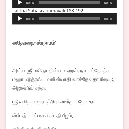
Audio
00:00
00:00
Player
Lalitha Sahasranamavali 188-192
Audio
00:00
00:00
Player
லலிதாஸஹஸ்ரநாமம்
ʼ
அஸ்ய ஶ்ரீ லலிதா திவ்ய ஸஹஸ்ரநாம ஸ்தோத்ர
மஹா மந்த்ரஸ்ய வஶின்யாதி வாக்தேவதா ரிஷய:,
அனுஷ்டுப் சந்த:
ஶ்ரீ லலிதா மஹா த்ரிபுர ஸுந்தரி தேவதா
ஸ்ரீமத் வாக்பவ கூடேதி பீஜம்,