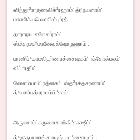
ஸிந்தூ³ராருணவிக்³ரஹாம்ʼ த்ரிநயனாம்ʼ
மாணிக்யமௌலிஸ்பு²ரத்
தாராநாயகஶேக²ராம்ʼ
ஸ்மிதமுகீ²மாபீனவக்ஷோருஹாம் .
பாணிப்⁴யாமலிபூர்ணரத்னசஷகம்ʼ ரக்தோத்பலம்ʼ
விப்⁴ரதீம்ʼ
ஸௌம்யாம்ʼ ரத்னக⁴டஸ்த²ரக்தசரணாம்ʼ
த்⁴யாயேத்பராமம்பி³காம்
அருணாம்ʼ கருணாதரங்கி³தாக்ஷீம்ʼ
த்⁴ருʼதபாஶாங்குஶபுஷ்பபா³ணசாபாம் .