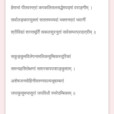
हेमाभां पीतवस्त्रां करकलितलसद्धेमपद्मां वराङ्गीम् ।
सर्वालङ्कारयुक्तां सततमभयदां भक्तनम्रां भवानीं
श्रीविद्यां शान्तमूर्तिं सकलसुरनुतां सर्वसम्पत्प्रदात्रीम् ॥
सकुङ्कुमविलेपनामलिकचुम्बिकस्तूरिकां
समन्दहसितेक्षणां सशरचापपाशाङ्कुशाम् ।
अशेषजनमोहिनीमरुणमाल्यभूषाम्बरां
जपाकुसुमभासुरां जपविधौ स्मरेदम्बिकाम् ॥