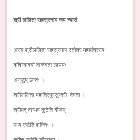
श्री
ललिता
सहस्रनाम
जप
न्यासं
अस्य श्रीललिता सहस्रनाम स्तोत्र महामंत्रस्य
वशिन्यादयो वाग्देवता ऋषयः ।
अनुष्टुप् छन्दः ।
श्रीललिता महात्रिपुरसुन्दरी देवता ।
श्रीमद् वाग्भव कूटेति बीजम् ।
मध्य कूटेति शक्तिः ।
शक्ति कूटेति कीलकम् ।