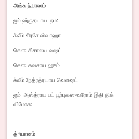
அங்க
ந்யாஸம்
ஐம் ஹ்ருதயாய நம:
க்லீம் சிரசே ஸ்வாஹா
சௌ: சிகாயை வஷட்
சௌ: கவசாய ஹும்
க்லீம் நேத்ரத்ரயாய வௌஷட்
ஐம் அஸ்த்ராய பட் பூர்புவஸுவரோம் இதி திக்
விமோக:
த்
⁴
யானம்