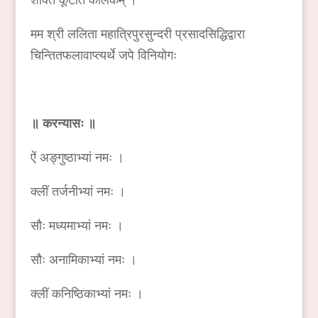
मम श्री ललिता महात्रिपुरसुन्दरी प्रसादसिद्धिद्वारा
चिन्तितफलावाप्त्यर्थे जपे विनियोगः
॥ करन्यासः ॥
ऐं अङ्गुष्ठाभ्यां नमः ।
क्लीं तर्जनीभ्यां नमः ।
सौः मध्यमाभ्यां नमः ।
सौः अनामिकाभ्यां नमः ।
क्लीं कनिष्ठिकाभ्यां नमः ।