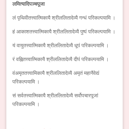
लमित्यादिपञ्चपूजा
लं पृथिवीतत्त्वात्मिकायै श्रीललितादेव्यै गन्धं परिकल्पयामि ।
हं आकाशतत्त्वात्मिकायै श्रीललितादेव्यै पुष्पं परिकल्पयामि ।
यं वायुतत्त्वात्मिकायै श्रीललितादेव्यै धूपं परिकल्पयामि ।
रं वह्नितत्त्वात्मिकायै श्रीललितादेव्यै दीपं परिकल्पयामि ।
वंअमृततत्त्वामिकायै श्रीललितादेव्यै अमृतं महानैवेद्यं
परिकल्पयामि ।
सं सर्वतत्त्वात्मिकायै श्रीललितादेव्यै सर्वोपचारपूजां
परिकल्पयामि ।