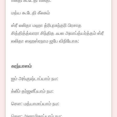
ஶக்தி கூடேதி ஶக்தி:
மத்ய கூடேதி கீலகம்
ஸ்ரீ லலிதா மஹா த்ரிபுரசுந்தரி பிரசாத
சித்தித்த்வாரா சிந்தித ஃபல அவாப்த்யர்த்தம் ஸ்ரீ
லலிதா ஸஹஸ்ரநாம ஜபே விநியோக:
கரந்யாஸம்
ஐம் அங்குஷ்டாப்யாம் நம:
க்லீம் தர்ஜனீப்யாம் நம:
சௌ: மத்யாமாப்யாம் நம:
சௌ: அனாமிகாப்யாம் நம: