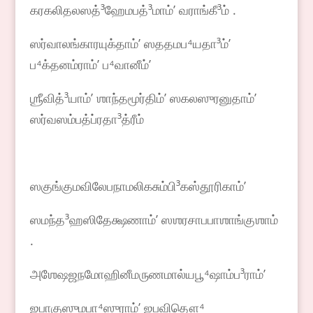
கரகலிதலஸத்³ஹேமபத்³மாம்ʼ வராங்கீ³ம் .
ஸர்வாலங்காரயுக்தாம்ʼ ஸததமப⁴யதா³ம்ʼ
ப⁴க்தனம்ராம்ʼ ப⁴வானீம்ʼ
ஶ்ரீவித்³யாம்ʼ ஶாந்தமூர்திம்ʼ ஸகலஸுரனுதாம்ʼ
ஸர்வஸம்பத்ப்ரதா³த்ரீம்
ஸகுங்குமவிலேபநாமலிகசும்பி³கஸ்தூரிகாம்ʼ
ஸமந்த³ஹஸிதேக்ஷணாம்ʼ ஸஶரசாபபாஶாங்குஶாம்
.
அஶேஷஜநமோஹினீமருணமால்யபூ⁴ஷாம்ப³ராம்ʼ
ஜபாகுஸுமபா⁴ஸுராம்ʼ ஜபவிதௌ⁴