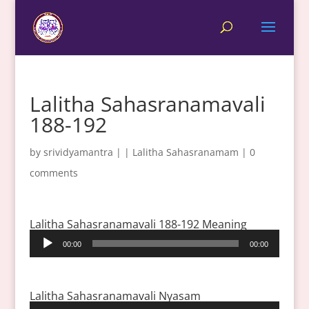
Lalitha Sahasranamavali
188-192
by
srividyamantra
|
|
Lalitha Sahasranamam
|
0
comments
Lalitha Sahasranamavali 188-192 Meaning
Audio
00:00
00:00
Player
Lalitha Sahasranamavali Nyasam