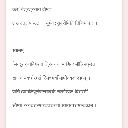
क्लीं नेत्रत्रयाय वौषट् ।
ऐं अस्त्राय फट् । भूर्भवस्सुवरोमिति दिग्विमोक: ।
ध्यानम् ।
सिन्दूरारुणविग्रहां त्रिनयनां माणिक्यमौलिस्फुरत्
तारानायकशेखरां स्मितमुखीमापीनवक्षोरुहाम् ।
पाणिभ्यामलिपूर्णरत्नचषकं रक्तोत्पलं विभ्रतीं
सौम्यां रत्नघटस्थरक्तचरणां ध्यायेत्परामम्बिकाम् ॥