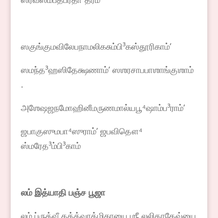
ஸகுங்குமவிலேபநாமலிகசும்பி³கஸ்தூரிகாம்ʼ
ஸமந்த³ஹஸிதேக்ஷணாம்ʼ ஸஶரசாபபாஶாங்குஶாம்
.
அஶேஷஜநமோஹினீமருணமால்யபூ⁴ஷாம்ப³ராம்ʼ
ஜபாகுஸுமபா⁴ஸுராம்ʼ ஜபவிதௌ⁴
ஸ்மரேத³ம்பி³காம்
லம் இத்யாதி பஞ்ச பூஜா
லம் ப்ருத்வீ தத்த்வாத்மிகாயை ஶ்ரீ லலிதாதேவ்யை