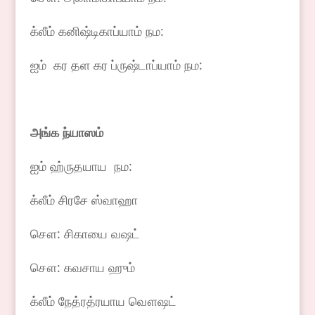
க்லீம் கனிஷ்டிகாப்யாம் நம:
ஐம் கர தள கர ப்ருஷ்டாப்யாம் நம:
அங்க
ந்யாஸம்
ஐம் ஹ்ருதயாய நம:
க்லீம் சிரசே ஸ்வாஹா
சௌ: சிகாயை வஷட்
சௌ: கவசாய ஹும்
க்லீம் நேத்ரத்ரயாய வௌஷட்