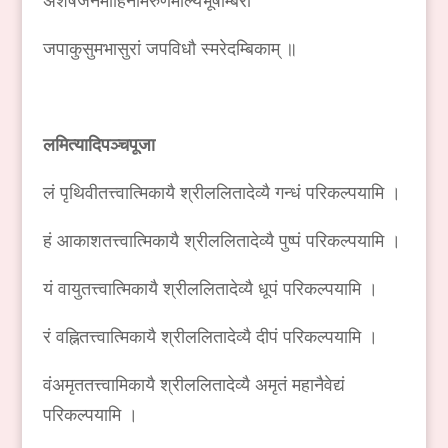
अशेषजनमोहिनीमरुणमाल्यभूषाम्बरां
जपाकुसुमभासुरां जपविधौ स्मरेदम्बिकाम् ॥
लमित्यादिपञ्चपूजा
लं पृथिवीतत्त्वात्मिकायै श्रीललितादेव्यै गन्धं परिकल्पयामि ।
हं आकाशतत्त्वात्मिकायै श्रीललितादेव्यै पुष्पं परिकल्पयामि ।
यं वायुतत्त्वात्मिकायै श्रीललितादेव्यै धूपं परिकल्पयामि ।
रं वह्नितत्त्वात्मिकायै श्रीललितादेव्यै दीपं परिकल्पयामि ।
वंअमृततत्त्वामिकायै श्रीललितादेव्यै अमृतं महानैवेद्यं
परिकल्पयामि ।