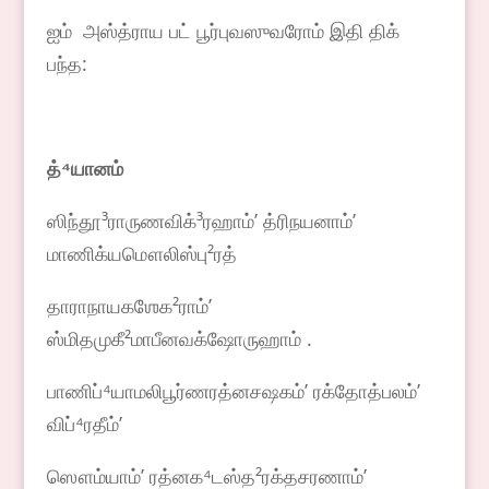
ஐம் அஸ்த்ராய பட் பூர்புவஸுவரோம் இதி திக்
பந்த:
த்
⁴
யானம்
ஸிந்தூ³ராருணவிக்³ரஹாம்ʼ த்ரிநயனாம்ʼ
மாணிக்யமௌலிஸ்பு²ரத்
தாராநாயகஶேக²ராம்ʼ
ஸ்மிதமுகீ²மாபீனவக்ஷோருஹாம் .
பாணிப்⁴யாமலிபூர்ணரத்னசஷகம்ʼ ரக்தோத்பலம்ʼ
விப்⁴ரதீம்ʼ
ஸௌம்யாம்ʼ ரத்னக⁴டஸ்த²ரக்தசரணாம்ʼ