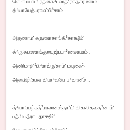
ஸௌம்யாம்ʼ ரத்னக⁴டஸ்த²ரக்தசரணாம்ʼ
த்⁴யாயேத்பராமம்பி³காம்
அருணாம்ʼ கருணாதரங்கி³தாக்ஷீம்ʼ
த்⁴ருʼதபாஶாங்குஶபுஷ்பபா³ணசாபாம் .
அணிமாதி³பி⁴ராவ்ருʼதாம்ʼ மயுகை²꞉
அஹமித்யேவ விபா⁴வயே ப⁴வானீம் ..
த்⁴யாயேத்பத்³மாஸனஸ்தா²ம்ʼ விகஸிதவத³னாம்ʼ
பத்³மபத்ராயதாக்ஷீம்ʼ