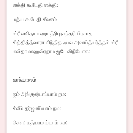
ஶக்தி கூடேதி ஶக்தி:
மத்ய கூடேதி கீலகம்
ஸ்ரீ லலிதா மஹா த்ரிபுரசுந்தரி பிரசாத
சித்தித்த்வாரா சிந்தித ஃபல அவாப்த்யர்த்தம் ஸ்ரீ
லலிதா ஸஹஸ்ரநாம ஜபே விநியோக:
கரந்யாஸம்
ஐம் அங்குஷ்டாப்யாம் நம:
க்லீம் தர்ஜனீப்யாம் நம:
சௌ: மத்யாமாப்யாம் நம: