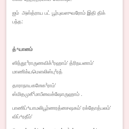
ஐம் அஸ்த்ராய பட் பூர்புவஸுவரோம் இதி திக்
பந்த:
த்
⁴
யானம்
ஸிந்தூ³ராருணவிக்³ரஹாம்ʼ த்ரிநயனாம்ʼ
மாணிக்யமௌலிஸ்பு²ரத்
தாராநாயகஶேக²ராம்ʼ
ஸ்மிதமுகீ²மாபீனவக்ஷோருஹாம் .
பாணிப்⁴யாமலிபூர்ணரத்னசஷகம்ʼ ரக்தோத்பலம்ʼ
விப்⁴ரதீம்ʼ