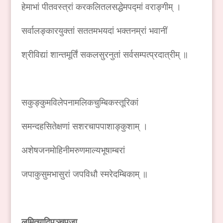
हेमाभां पीतवस्त्रां करकलितलसद्धेमपद्मां वराङ्गीम् ।
सर्वालङ्कारयुक्तां सततमभयदां भक्तनम्रां भवानीं
श्रीविद्यां शान्तमूर्तिं सकलसुरनुतां सर्वसम्पत्प्रदात्रीम् ॥
सकुङ्कुमविलेपनामलिकचुम्बिकस्तूरिकां
समन्दहसितेक्षणां सशरचापपाशाङ्कुशाम् ।
अशेषजनमोहिनीमरुणमाल्यभूषाम्बरां
जपाकुसुमभासुरां जपविधौ स्मरेदम्बिकाम् ॥
लमित्यादिपञ्चपूजा