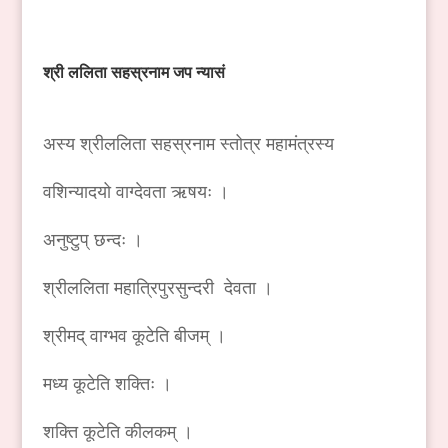
श्री
ललिता
सहस्रनाम
जप
न्यासं
अस्य श्रीललिता सहस्रनाम स्तोत्र महामंत्रस्य
वशिन्यादयो वाग्देवता ऋषयः ।
अनुष्टुप् छन्दः ।
श्रीललिता महात्रिपुरसुन्दरी देवता ।
श्रीमद् वाग्भव कूटेति बीजम् ।
मध्य कूटेति शक्तिः ।
शक्ति कूटेति कीलकम् ।