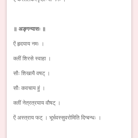
॥ अङ्गन्यासः ॥
ऐं हृदयाय नमः ।
क्लीं शिरसे स्वाहा ।
सौः शिखायै वषट् ।
सौः कवचाय हुं ।
क्लीं नेत्रत्रयाय वौषट् ।
ऐं अस्त्राय फट् । भूर्भवस्सुवरोमिति दिग्बन्धः ।