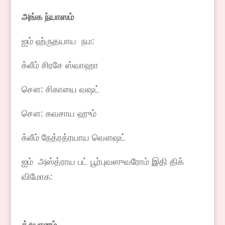
அங்க
ந்யாஸம்
ஐம் ஹ்ருதயாய நம:
க்லீம் சிரசே ஸ்வாஹா
சௌ: சிகாயை வஷட்
சௌ: கவசாய ஹும்
க்லீம் நேத்ரத்ரயாய வௌஷட்
ஐம் அஸ்த்ராய பட் பூர்புவஸுவரோம் இதி திக்
விமோக:
த்
⁴
யானம்