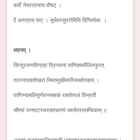
क्लीं नेत्रत्रयाय वौषट् ।
ऐं अस्त्राय फट् । भूर्भवस्सुवरोमिति दिग्विमोक: ।
ध्यानम् ।
सिन्दूरारुणविग्रहां त्रिनयनां माणिक्यमौलिस्फुरत्
तारानायकशेखरां स्मितमुखीमापीनवक्षोरुहाम् ।
पाणिभ्यामलिपूर्णरत्नचषकं रक्तोत्पलं विभ्रतीं
सौम्यां रत्नघटस्थरक्तचरणां ध्यायेत्परामम्बिकाम् ॥