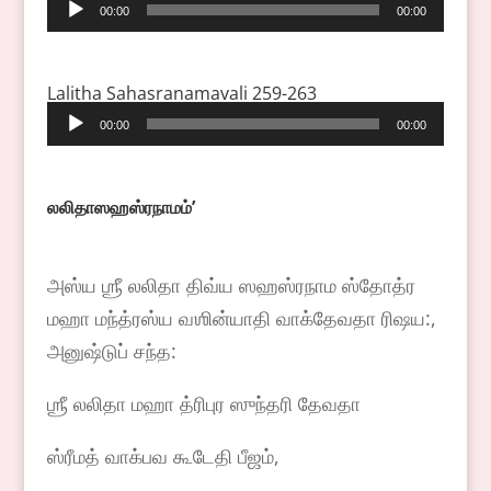
Audio
00:00
00:00
Player
Lalitha Sahasranamavali 259-263
Audio
00:00
00:00
Player
லலிதாஸஹஸ்ரநாமம்
ʼ
அஸ்ய ஶ்ரீ லலிதா திவ்ய ஸஹஸ்ரநாம ஸ்தோத்ர
மஹா மந்த்ரஸ்ய வஶின்யாதி வாக்தேவதா ரிஷய:,
அனுஷ்டுப் சந்த:
ஶ்ரீ லலிதா மஹா த்ரிபுர ஸுந்தரி தேவதா
ஸ்ரீமத் வாக்பவ கூடேதி பீஜம்,