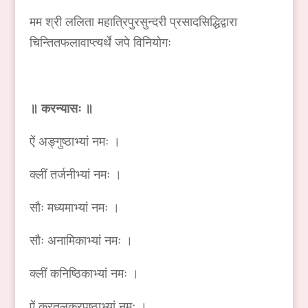
मम श्री ललिता महात्रिपुरसुन्दरी प्रसादसिद्धिद्वारा
चिन्तितफलावाप्त्यर्थे जपे विनियोगः
॥ करन्यासः ॥
ऐं अङ्गुष्ठाभ्यां नमः ।
क्लीं तर्जनीभ्यां नमः ।
सौः मध्यमाभ्यां नमः ।
सौः अनामिकाभ्यां नमः ।
क्लीं कनिष्ठिकाभ्यां नमः ।
ऐं करतलकरपृष्ठाभ्यां नमः ।