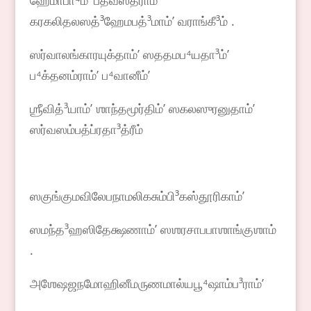
ஹேமாபா⁴ம்ʼ பீதவஸ்த்ராம்ʼ
கரகலிதலஸத்³ஹேமபத்³மாம்ʼ வராங்கீ³ம் .
ஸர்வாலங்காரயுக்தாம்ʼ ஸததமப⁴யதா³ம்ʼ
ப⁴க்தனம்ராம்ʼ ப⁴வானீம்ʼ
ஶ்ரீவித்³யாம்ʼ ஶாந்தமூர்திம்ʼ ஸகலஸுரனுதாம்ʼ
ஸர்வஸம்பத்ப்ரதா³த்ரீம்
ஸகுங்குமவிலேபநாமலிகசும்பி³கஸ்தூரிகாம்ʼ
ஸமந்த³ஹஸிதேக்ஷணாம்ʼ ஸஶரசாபபாஶாங்குஶாம்
.
அஶேஷஜநமோஹினீமருணமால்யபூ⁴ஷாம்ப³ராம்ʼ