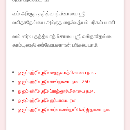
வம் அம்ருத தத்த்வாத்மிகாயை ஶ்ரீ
லலிதாதேவ்யை அம்ருத நைவேத்யம் பரிகல்பயாமி
ஸம் ஸர்வ தத்த்வாத்மிகாயை ஶ்ரீ லலிதாதேவ்யை
தாம்பூலாதி ஸர்வோபசாரான் பரிகல்பயாமி
ௐ ஐம் ஹ்ரீம் ஶ்ரீம் தைஜஸாத்மிகாயை நம꞉ .
ௐ ஐம் ஹ்ரீம் ஶ்ரீம் ஸுப்தாயை நம꞉ . 260
ௐ ஐம் ஹ்ரீம் ஶ்ரீம் ப்ராஜ்ஞாத்மிகாயை நம꞉ .
ௐ ஐம் ஹ்ரீம் ஶ்ரீம் துர்யாயை நம꞉ .
ௐ ஐம் ஹ்ரீம் ஶ்ரீம் ஸர்வாவஸ்தா²விவர்ஜிதாயை நம꞉ .