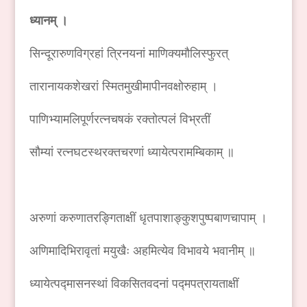
ध्यानम् ।
सिन्दूरारुणविग्रहां त्रिनयनां माणिक्यमौलिस्फुरत्
तारानायकशेखरां स्मितमुखीमापीनवक्षोरुहाम् ।
पाणिभ्यामलिपूर्णरत्नचषकं रक्तोत्पलं विभ्रतीं
सौम्यां रत्नघटस्थरक्तचरणां ध्यायेत्परामम्बिकाम् ॥
अरुणां करुणातरङ्गिताक्षीं धृतपाशाङ्कुशपुष्पबाणचापाम् ।
अणिमादिभिरावृतां मयुखैः अहमित्येव विभावये भवानीम् ॥
ध्यायेत्पद्मासनस्थां विकसितवदनां पद्मपत्रायताक्षीं