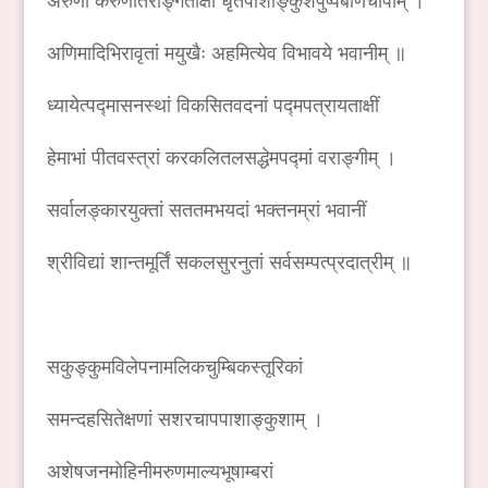
अरुणां करुणातरङ्गिताक्षीं धृतपाशाङ्कुशपुष्पबाणचापाम् ।
अणिमादिभिरावृतां मयुखैः अहमित्येव विभावये भवानीम् ॥
ध्यायेत्पद्मासनस्थां विकसितवदनां पद्मपत्रायताक्षीं
हेमाभां पीतवस्त्रां करकलितलसद्धेमपद्मां वराङ्गीम् ।
सर्वालङ्कारयुक्तां सततमभयदां भक्तनम्रां भवानीं
श्रीविद्यां शान्तमूर्तिं सकलसुरनुतां सर्वसम्पत्प्रदात्रीम् ॥
सकुङ्कुमविलेपनामलिकचुम्बिकस्तूरिकां
समन्दहसितेक्षणां सशरचापपाशाङ्कुशाम् ।
अशेषजनमोहिनीमरुणमाल्यभूषाम्बरां