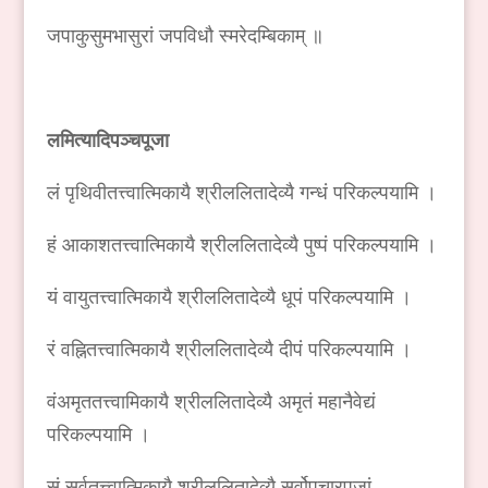
जपाकुसुमभासुरां जपविधौ स्मरेदम्बिकाम् ॥
लमित्यादिपञ्चपूजा
लं पृथिवीतत्त्वात्मिकायै श्रीललितादेव्यै गन्धं परिकल्पयामि ।
हं आकाशतत्त्वात्मिकायै श्रीललितादेव्यै पुष्पं परिकल्पयामि ।
यं वायुतत्त्वात्मिकायै श्रीललितादेव्यै धूपं परिकल्पयामि ।
रं वह्नितत्त्वात्मिकायै श्रीललितादेव्यै दीपं परिकल्पयामि ।
वंअमृततत्त्वामिकायै श्रीललितादेव्यै अमृतं महानैवेद्यं
परिकल्पयामि ।
सं सर्वतत्त्वात्मिकायै श्रीललितादेव्यै सर्वोपचारपूजां