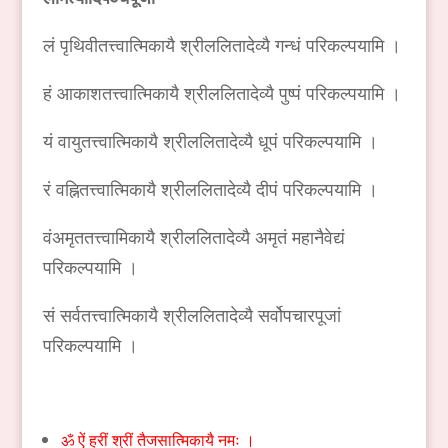
लं पृथिवीतत्त्वात्मिकायै श्रीललितादेव्यै गन्धं परिकल्पयामि ।
हं आकाशतत्त्वात्मिकायै श्रीललितादेव्यै पुष्पं परिकल्पयामि ।
यं वायुतत्त्वात्मिकायै श्रीललितादेव्यै धूपं परिकल्पयामि ।
रं वह्नितत्त्वात्मिकायै श्रीललितादेव्यै दीपं परिकल्पयामि ।
वंअमृततत्त्वामिकायै श्रीललितादेव्यै अमृतं महानैवेद्यं
परिकल्पयामि ।
सं सर्वतत्त्वात्मिकायै श्रीललितादेव्यै सर्वोपचारपूजां
परिकल्पयामि ।
ॐ ऐं ह्रीं श्रीं तैजसात्मिकायै नमः ।