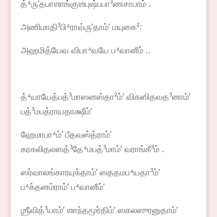
த்⁴ருʼதபாஶாங்குஶபுஷ்பபா³ணசாபாம் .
அணிமாதி³பி⁴ராவ்ருʼதாம்ʼ மயுகை²꞉
அஹமித்யேவ விபா⁴வயே ப⁴வானீம் ..
த்⁴யாயேத்பத்³மாஸனஸ்தா²ம்ʼ விகஸிதவத³னாம்ʼ
பத்³மபத்ராயதாக்ஷீம்ʼ
ஹேமாபா⁴ம்ʼ பீதவஸ்த்ராம்ʼ
கரகலிதலஸத்³தே⁴மபத்³மாம்ʼ வராங்கீ³ம் .
ஸர்வாலங்காரயுக்தாம்ʼ ஸததமப⁴யதா³ம்ʼ
ப⁴க்தனம்ராம்ʼ ப⁴வானீம்ʼ
ஶ்ரீவித்³யாம்ʼ ஶாந்தமூர்திம்ʼ ஸகலஸுரனுதாம்ʼ