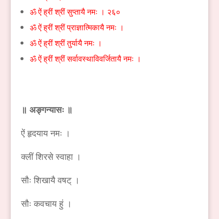
ॐ ऐं ह्रीं श्रीं सुप्तायै नमः । २६०
ॐ ऐं ह्रीं श्रीं प्राज्ञात्मिकायै नमः ।
ॐ ऐं ह्रीं श्रीं तुर्यायै नमः ।
ॐ ऐं ह्रीं श्रीं सर्वावस्थाविवर्जितायै नमः ।
॥ अङ्गन्यासः ॥
ऐं हृदयाय नमः ।
क्लीं शिरसे स्वाहा ।
सौः शिखायै वषट् ।
सौः कवचाय हुं ।