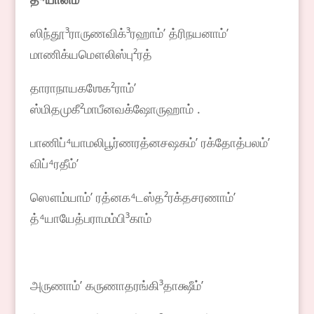
ஸிந்தூ³ராருணவிக்³ரஹாம்ʼ த்ரிநயனாம்ʼ
மாணிக்யமௌலிஸ்பு²ரத்
தாராநாயகஶேக²ராம்ʼ
ஸ்மிதமுகீ²மாபீனவக்ஷோருஹாம் .
பாணிப்⁴யாமலிபூர்ணரத்னசஷகம்ʼ ரக்தோத்பலம்ʼ
விப்⁴ரதீம்ʼ
ஸௌம்யாம்ʼ ரத்னக⁴டஸ்த²ரக்தசரணாம்ʼ
த்⁴யாயேத்பராமம்பி³காம்
அருணாம்ʼ கருணாதரங்கி³தாக்ஷீம்ʼ