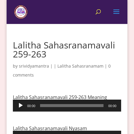
Lalitha Sahasranamavali
259-263
by
srividyamantra
|
|
Lalitha Sahasranamam
|
0
comments
Lalitha Sahasranamavali 259-263 Meaning
Audio
00:00
00:00
Player
Lalitha Sahasranamavali Nyasam