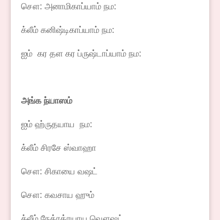
சௌ: அனாமிகாப்யாம் நம:
க்லீம் கனிஷ்டிகாப்யாம் நம:
ஐம் கர தள கர ப்ருஷ்டாப்யாம் நம:
அங்க
ந்யாஸம்
ஐம் ஹ்ருதயாய நம:
க்லீம் சிரசே ஸ்வாஹா
சௌ: சிகாயை வஷட்
சௌ: கவசாய ஹும்
க்லீம் நேத்ரத்ரயாய வௌஷட்