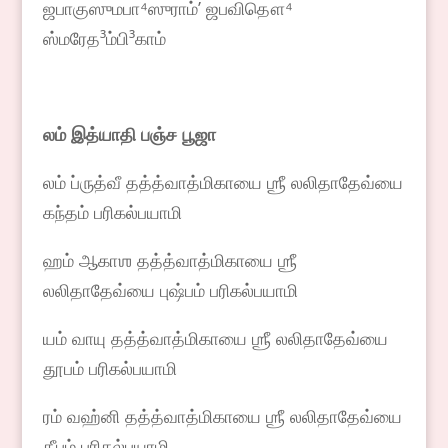
ஜபாகுஸுமபா⁴ஸுராம்ʼ ஜபவிதௌ⁴
ஸ்மரேத³ம்பி³காம்
லம் இத்யாதி பஞ்ச பூஜா
லம் ப்ருத்வீ தத்த்வாத்மிகாயை ஶ்ரீ லலிதாதேவ்யை
கந்தம் பரிகல்பயாமி
ஹம் ஆகாஶ தத்த்வாத்மிகாயை ஶ்ரீ
லலிதாதேவ்யை புஷ்பம் பரிகல்பயாமி
யம் வாயு தத்த்வாத்மிகாயை ஶ்ரீ லலிதாதேவ்யை
தூபம் பரிகல்பயாமி
ரம் வஹ்னி தத்த்வாத்மிகாயை ஶ்ரீ லலிதாதேவ்யை
தீபம் பரிகல்பயாமி