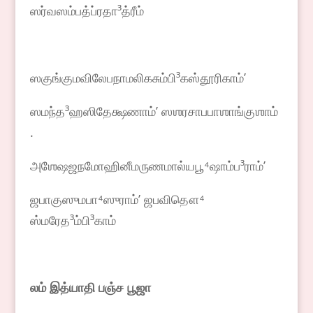
ஸர்வஸம்பத்ப்ரதா³த்ரீம்
ஸகுங்குமவிலேபநாமலிகசும்பி³கஸ்தூரிகாம்ʼ
ஸமந்த³ஹஸிதேக்ஷணாம்ʼ ஸஶரசாபபாஶாங்குஶாம்
.
அஶேஷஜநமோஹினீமருணமால்யபூ⁴ஷாம்ப³ராம்ʼ
ஜபாகுஸுமபா⁴ஸுராம்ʼ ஜபவிதௌ⁴
ஸ்மரேத³ம்பி³காம்
லம் இத்யாதி பஞ்ச பூஜா