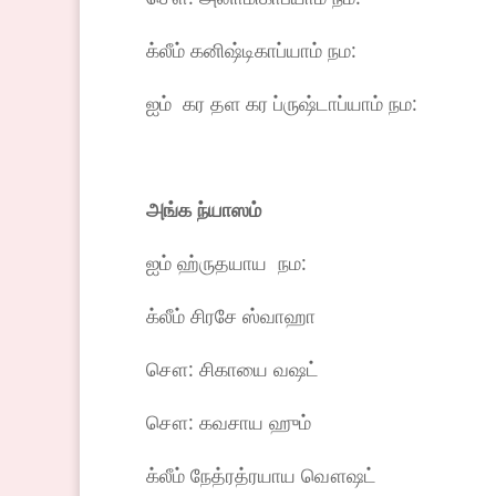
க்லீம் கனிஷ்டிகாப்யாம் நம:
ஐம் கர தள கர ப்ருஷ்டாப்யாம் நம:
அங்க
ந்யாஸம்
ஐம் ஹ்ருதயாய நம:
க்லீம் சிரசே ஸ்வாஹா
சௌ: சிகாயை வஷட்
சௌ: கவசாய ஹும்
க்லீம் நேத்ரத்ரயாய வௌஷட்