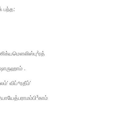
் பந்த:
ாணிக்யமௌலிஸ்பு²ரத்
ஷோருஹாம் .
ʼ விப்⁴ரதீம்ʼ
யாயேத்பராமம்பி³காம்