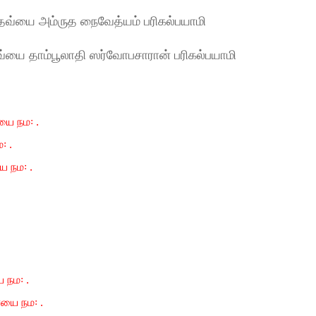
தேவ்யை அம்ருத நைவேத்யம் பரிகல்பயாமி
வ்யை தாம்பூலாதி ஸர்வோபசாரான் பரிகல்பயாமி
ாயை நம꞉ .
꞉ .
ை நம꞉ .
ை நம꞉ .
ாயை நம꞉ .