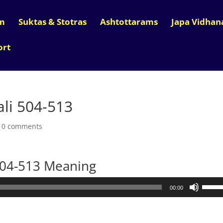
m
Suktas & Stotras
Ashtottarams
Japa Vidha
ort
li 504-513
|
0 comments
504-513 Meaning
Use
00:00
Up/D
Arro