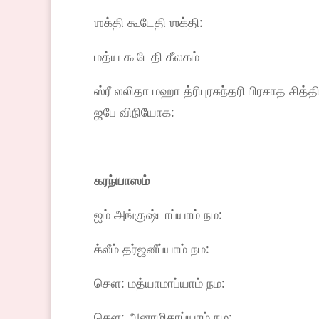
ஶக்தி கூடேதி ஶக்தி:
மத்ய கூடேதி கீலகம்
ஸ்ரீ லலிதா மஹா த்ரிபுரசுந்தரி பிரசாத சித
ஜபே விநியோக:
கரந்யாஸம்
ஐம் அங்குஷ்டாப்யாம் நம:
க்லீம் தர்ஜனீப்யாம் நம:
சௌ: மத்யாமாப்யாம் நம:
சௌ: அனாமிகாப்யாம் நம: