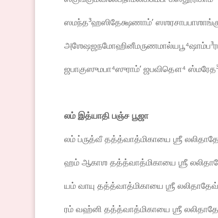
ஸமந்த³ஹஸிதேக்ஷணாம்ʼ ஸஶரசாபபாஶாங்கு
அஶேஷஜநமோஹினீமருணமால்யபூ⁴ஷாம்ப³ரா
ஜபாகுஸுமபா⁴ஸுராம்ʼ ஜபவிதௌ⁴ ஸ்மரேத³ம
லம் இத்யாதி பஞ்ச பூஜா
லம் ப்ருத்வீ தத்த்வாத்மிகாயை ஶ்ரீ லலிதாத
ஹம் ஆகாஶ தத்த்வாத்மிகாயை ஶ்ரீ லலிதாதே
யம் வாயு தத்த்வாத்மிகாயை ஶ்ரீ லலிதாதேவ
ரம் வஹ்னி தத்த்வாத்மிகாயை ஶ்ரீ லலிதாதே