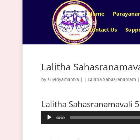
Home
Parayana
Contact Us
Supp
Lalitha Sahasranamava
by
srividyamantra
|
|
Lalitha Sahasranamam
Lalitha Sahasranamavali 
Audio
00:00
Player