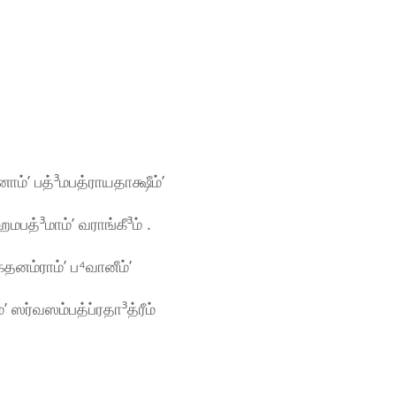
்ʼ பத்³மபத்ராயதாக்ஷீம்ʼ
பத்³மாம்ʼ வராங்கீ³ம் .
தனம்ராம்ʼ ப⁴வானீம்ʼ
ʼ ஸர்வஸம்பத்ப்ரதா³த்ரீம்