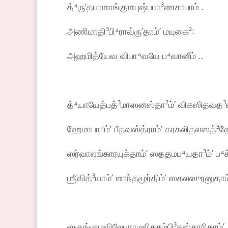
த்⁴ருʼதபாஶாங்குஶபுஷ்பபா³ணசாபாம் .
அணிமாதி³பி⁴ராவ்ருʼதாம்ʼ மயுகை²꞉
அஹமித்யேவ விபா⁴வயே ப⁴வானீம் ..
த்⁴யாயேத்பத்³மாஸனஸ்தா²ம்ʼ விகஸிதவத³னாம
ஹேமாபா⁴ம்ʼ பீதவஸ்த்ராம்ʼ கரகலிதலஸத்³ஹேம
ஸர்வாலங்காரயுக்தாம்ʼ ஸததமப⁴யதா³ம்ʼ ப⁴க்
ஶ்ரீவித்³யாம்ʼ ஶாந்தமூர்திம்ʼ ஸகலஸுரனுதாம்
ஸகுங்குமவிலேபநாமலிகசும்பி³கஸ்தூரிகாம்ʼ