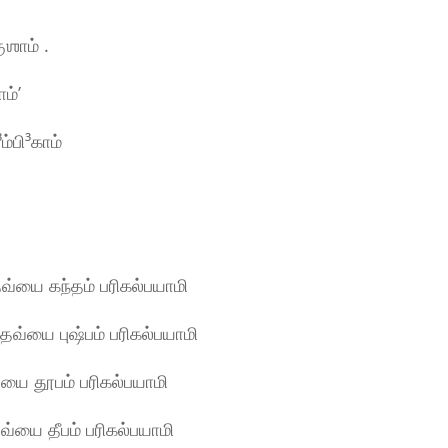
ஶாம் .
ம்ʼ
்பி³காம்
ேவ்யை கந்தம் பரிகல்பயாமி
வ்யை புஷ்பம் பரிகல்பயாமி
்யை தூபம் பரிகல்பயாமி
வ்யை தீபம் பரிகல்பயாமி