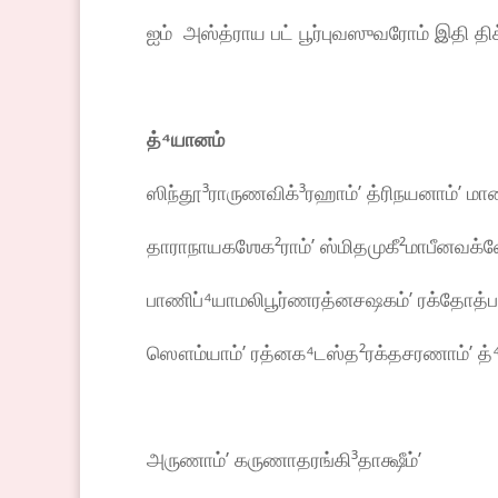
ஐம் அஸ்த்ராய பட் பூர்புவஸுவரோம் இதி திக
த்
⁴
யானம்
ஸிந்தூ³ராருணவிக்³ரஹாம்ʼ த்ரிநயனாம்ʼ ம
தாராநாயகஶேக²ராம்ʼ ஸ்மிதமுகீ²மாபீனவக்
பாணிப்⁴யாமலிபூர்ணரத்னசஷகம்ʼ ரக்தோத்பலம்
ஸௌம்யாம்ʼ ரத்னக⁴டஸ்த²ரக்தசரணாம்ʼ த்⁴
அருணாம்ʼ கருணாதரங்கி³தாக்ஷீம்ʼ