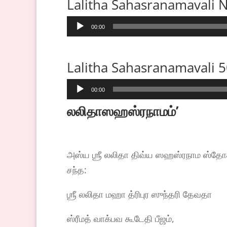
Lalitha Sahasranamavali
Audio
00:00
Player
Lalitha Sahasranamavali 
Audio
00:00
Player
லலிதாஸஹஸ்ரநாமம்
ʼ
அஸ்ய ஶ்ரீ லலிதா திவ்ய ஸஹஸ்ரநாம ஸ்தோத
சந்த:
ஶ்ரீ லலிதா மஹா த்ரிபுர ஸுந்தரி தேவதா
ஸ்ரீமத் வாக்பவ கூடேதி பீஜம்,