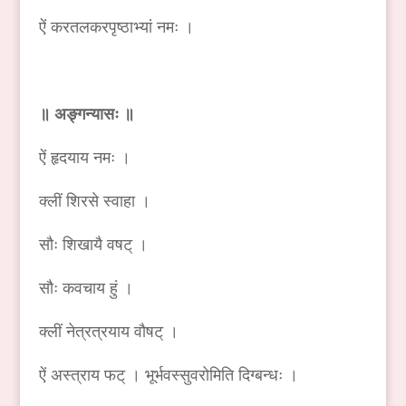
ऐं करतलकरपृष्ठाभ्यां नमः ।
॥ अङ्गन्यासः ॥
ऐं हृदयाय नमः ।
क्लीं शिरसे स्वाहा ।
सौः शिखायै वषट् ।
सौः कवचाय हुं ।
क्लीं नेत्रत्रयाय वौषट् ।
ऐं अस्त्राय फट् । भूर्भवस्सुवरोमिति दिग्बन्धः ।