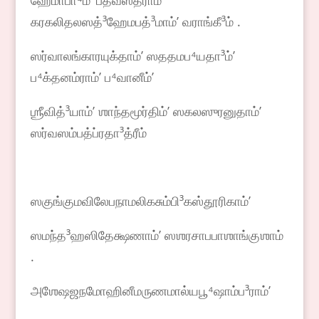
ஹேமாபா⁴ம்ʼ பீதவஸ்த்ராம்ʼ
கரகலிதலஸத்³ஹேமபத்³மாம்ʼ வராங்கீ³ம் .
ஸர்வாலங்காரயுக்தாம்ʼ ஸததமப⁴யதா³ம்ʼ
ப⁴க்தனம்ராம்ʼ ப⁴வானீம்ʼ
ஶ்ரீவித்³யாம்ʼ ஶாந்தமூர்திம்ʼ ஸகலஸுரனுதாம்ʼ
ஸர்வஸம்பத்ப்ரதா³த்ரீம்
ஸகுங்குமவிலேபநாமலிகசும்பி³கஸ்தூரிகாம்ʼ
ஸமந்த³ஹஸிதேக்ஷணாம்ʼ ஸஶரசாபபாஶாங்குஶாம்
.
அஶேஷஜநமோஹினீமருணமால்யபூ⁴ஷாம்ப³ராம்ʼ