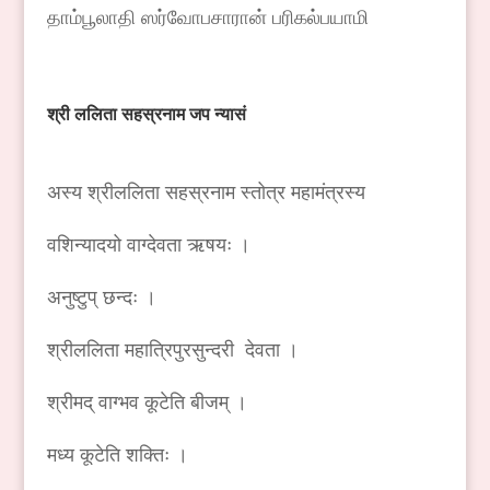
தாம்பூலாதி ஸர்வோபசாரான் பரிகல்பயாமி
श्री
ललिता
सहस्रनाम
जप
न्यासं
अस्य श्रीललिता सहस्रनाम स्तोत्र महामंत्रस्य
वशिन्यादयो वाग्देवता ऋषयः ।
अनुष्टुप् छन्दः ।
श्रीललिता महात्रिपुरसुन्दरी देवता ।
श्रीमद् वाग्भव कूटेति बीजम् ।
मध्य कूटेति शक्तिः ।