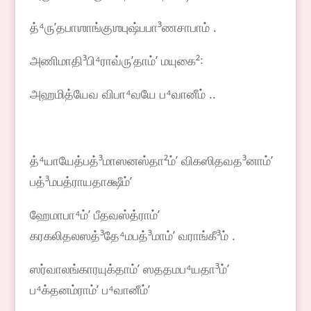
த்⁴ருʼதபாஶாங்குஶபுஷ்பபா³ணசாபாம் .
அணிமாதி³பி⁴ராவ்ருʼதாம்ʼ மயுகை²꞉
அஹமித்யேவ விபா⁴வயே ப⁴வானீம் ..
த்⁴யாயேத்பத்³மாஸனஸ்தா²ம்ʼ விகஸிதவத³னாம்ʼ
பத்³மபத்ராயதாக்ஷீம்ʼ
ஹேமாபா⁴ம்ʼ பீதவஸ்த்ராம்ʼ
கரகலிதலஸத்³தே⁴மபத்³மாம்ʼ வராங்கீ³ம் .
ஸர்வாலங்காரயுக்தாம்ʼ ஸததமப⁴யதா³ம்ʼ
ப⁴க்தனம்ராம்ʼ ப⁴வானீம்ʼ