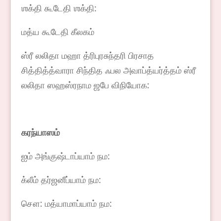
ஶக்தி கூடேதி ஶக்தி:
மத்ய கூடேதி கீலகம்
ஸ்ரீ லலிதா மஹா த்ரிபுரசுந்தரி பிரசாத
சித்தித்த்வாரா சிந்தித ஃபல அவாப்த்யர்த்தம் ஸ்ரீ
லலிதா ஸஹஸ்ரநாம ஜபே விநியோக:
கரந்யாஸம்
ஐம் அங்குஷ்டாப்யாம் நம:
க்லீம் தர்ஜனீப்யாம் நம:
சௌ: மத்யாமாப்யாம் நம: