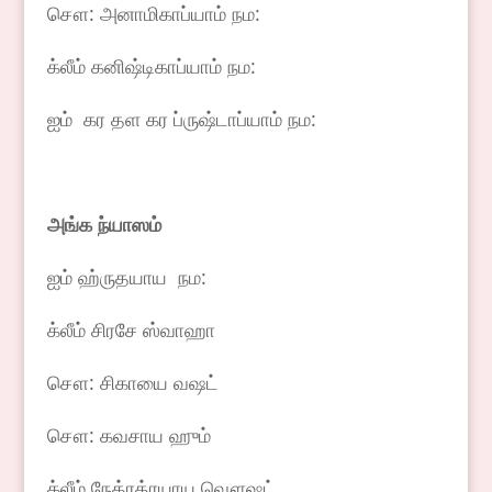
சௌ: அனாமிகாப்யாம் நம:
க்லீம் கனிஷ்டிகாப்யாம் நம:
ஐம் கர தள கர ப்ருஷ்டாப்யாம் நம:
அங்க
ந்யாஸம்
ஐம் ஹ்ருதயாய நம:
க்லீம் சிரசே ஸ்வாஹா
சௌ: சிகாயை வஷட்
சௌ: கவசாய ஹும்
க்லீம் நேத்ரத்ரயாய வௌஷட்