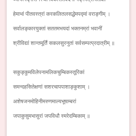
हेमाभां पीतवस्त्रां करकलितलसद्धेमपद्मां वराङ्गीम् ।
सर्वालङ्कारयुक्तां सततमभयदां भक्तनम्रां भवानीं
श्रीविद्यां शान्तमूर्तिं सकलसुरनुतां सर्वसम्पत्प्रदात्रीम् ॥
सकुङ्कुमविलेपनामलिकचुम्बिकस्तूरिकां
समन्दहसितेक्षणां सशरचापपाशाङ्कुशाम् ।
अशेषजनमोहिनीमरुणमाल्यभूषाम्बरां
जपाकुसुमभासुरां जपविधौ स्मरेदम्बिकाम् ॥