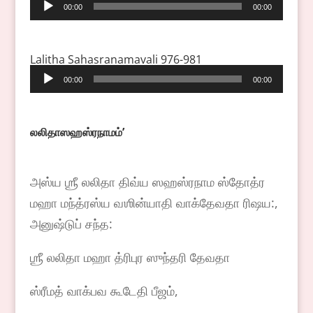
Audio
00:00
00:00
Player
Lalitha Sahasranamavali 976-981
Audio
00:00
00:00
Player
லலிதாஸஹஸ்ரநாமம்
ʼ
அஸ்ய ஶ்ரீ லலிதா திவ்ய ஸஹஸ்ரநாம ஸ்தோத்ர
மஹா மந்த்ரஸ்ய வஶின்யாதி வாக்தேவதா ரிஷய:,
அனுஷ்டுப் சந்த:
ஶ்ரீ லலிதா மஹா த்ரிபுர ஸுந்தரி தேவதா
ஸ்ரீமத் வாக்பவ கூடேதி பீஜம்,