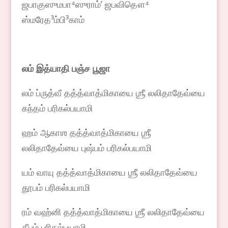
ஜபாகுஸுமபா⁴ஸுராம்ʼ ஜபவிதௌ⁴
ஸ்மரேத³ம்பி³காம்
லம் இத்யாதி பஞ்ச பூஜா
லம் ப்ருத்வீ தத்த்வாத்மிகாயை ஶ்ரீ லலிதாதேவ்யை
கந்தம் பரிகல்பயாமி
ஹம் ஆகாஶ தத்த்வாத்மிகாயை ஶ்ரீ
லலிதாதேவ்யை புஷ்பம் பரிகல்பயாமி
யம் வாயு தத்த்வாத்மிகாயை ஶ்ரீ லலிதாதேவ்யை
தூபம் பரிகல்பயாமி
ரம் வஹ்னி தத்த்வாத்மிகாயை ஶ்ரீ லலிதாதேவ்யை
தீபம் பரிகல்பயாமி