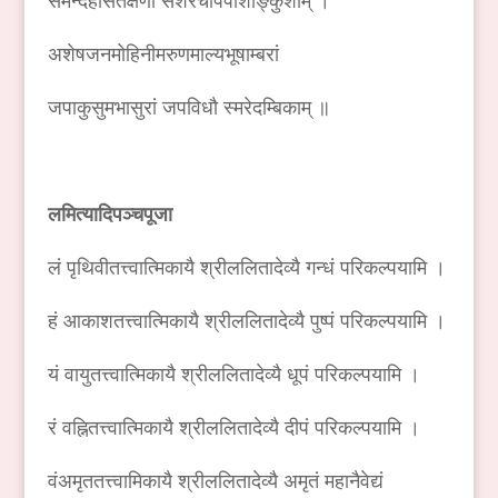
समन्दहसितेक्षणां सशरचापपाशाङ्कुशाम् ।
अशेषजनमोहिनीमरुणमाल्यभूषाम्बरां
जपाकुसुमभासुरां जपविधौ स्मरेदम्बिकाम् ॥
लमित्यादिपञ्चपूजा
लं पृथिवीतत्त्वात्मिकायै श्रीललितादेव्यै गन्धं परिकल्पयामि ।
हं आकाशतत्त्वात्मिकायै श्रीललितादेव्यै पुष्पं परिकल्पयामि ।
यं वायुतत्त्वात्मिकायै श्रीललितादेव्यै धूपं परिकल्पयामि ।
रं वह्नितत्त्वात्मिकायै श्रीललितादेव्यै दीपं परिकल्पयामि ।
वंअमृततत्त्वामिकायै श्रीललितादेव्यै अमृतं महानैवेद्यं