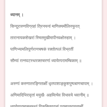
ध्यानम् ।
सिन्दूरारुणविग्रहां त्रिनयनां माणिक्यमौलिस्फुरत्
तारानायकशेखरां स्मितमुखीमापीनवक्षोरुहाम् ।
पाणिभ्यामलिपूर्णरत्नचषकं रक्तोत्पलं विभ्रतीं
सौम्यां रत्नघटस्थरक्तचरणां ध्यायेत्परामम्बिकाम् ॥
अरुणां करुणातरङ्गिताक्षीं धृतपाशाङ्कुशपुष्पबाणचापाम् ।
अणिमादिभिरावृतां मयुखैः अहमित्येव विभावये भवानीम् ॥
ध्यायेत्पद्मासनस्थां विकसितवदनां पद्मपत्रायताक्षीं