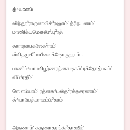
த்
⁴
யானம்
ஸிந்தூ³ராருணவிக்³ரஹாம்ʼ த்ரிநயனாம்ʼ
மாணிக்யமௌலிஸ்பு²ரத்
தாராநாயகஶேக²ராம்ʼ
ஸ்மிதமுகீ²மாபீனவக்ஷோருஹாம் .
பாணிப்⁴யாமலிபூர்ணரத்னசஷகம்ʼ ரக்தோத்பலம்ʼ
விப்⁴ரதீம்ʼ
ஸௌம்யாம்ʼ ரத்னக⁴டஸ்த²ரக்தசரணாம்ʼ
த்⁴யாயேத்பராமம்பி³காம்
அருணாம்ʼ கருணாதரங்கி³தாக்ஷீம்ʼ