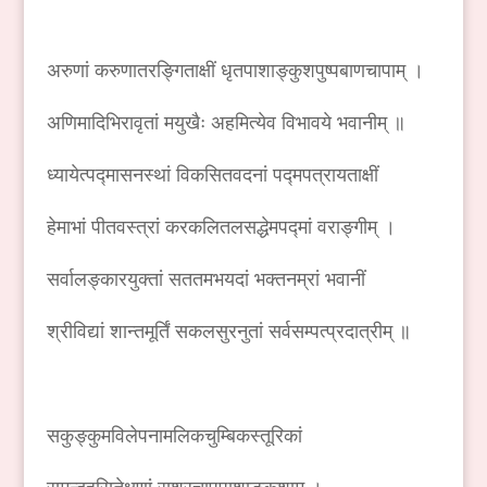
अरुणां करुणातरङ्गिताक्षीं धृतपाशाङ्कुशपुष्पबाणचापाम् ।
अणिमादिभिरावृतां मयुखैः अहमित्येव विभावये भवानीम् ॥
ध्यायेत्पद्मासनस्थां विकसितवदनां पद्मपत्रायताक्षीं
हेमाभां पीतवस्त्रां करकलितलसद्धेमपद्मां वराङ्गीम् ।
सर्वालङ्कारयुक्तां सततमभयदां भक्तनम्रां भवानीं
श्रीविद्यां शान्तमूर्तिं सकलसुरनुतां सर्वसम्पत्प्रदात्रीम् ॥
सकुङ्कुमविलेपनामलिकचुम्बिकस्तूरिकां