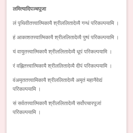
लमित्यादिपञ्चपूजा
लं पृथिवीतत्त्वात्मिकायै श्रीललितादेव्यै गन्धं परिकल्पयामि ।
हं आकाशतत्त्वात्मिकायै श्रीललितादेव्यै पुष्पं परिकल्पयामि ।
यं वायुतत्त्वात्मिकायै श्रीललितादेव्यै धूपं परिकल्पयामि ।
रं वह्नितत्त्वात्मिकायै श्रीललितादेव्यै दीपं परिकल्पयामि ।
वंअमृततत्त्वामिकायै श्रीललितादेव्यै अमृतं महानैवेद्यं
परिकल्पयामि ।
सं सर्वतत्त्वात्मिकायै श्रीललितादेव्यै सर्वोपचारपूजां
परिकल्पयामि ।