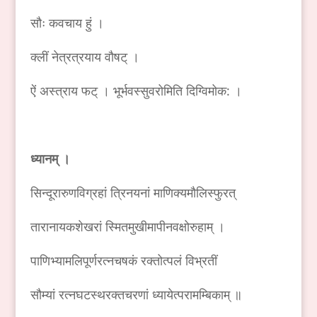
सौः कवचाय हुं ।
क्लीं नेत्रत्रयाय वौषट् ।
ऐं अस्त्राय फट् । भूर्भवस्सुवरोमिति दिग्विमोक: ।
ध्यानम् ।
सिन्दूरारुणविग्रहां त्रिनयनां माणिक्यमौलिस्फुरत्
तारानायकशेखरां स्मितमुखीमापीनवक्षोरुहाम् ।
पाणिभ्यामलिपूर्णरत्नचषकं रक्तोत्पलं विभ्रतीं
सौम्यां रत्नघटस्थरक्तचरणां ध्यायेत्परामम्बिकाम् ॥