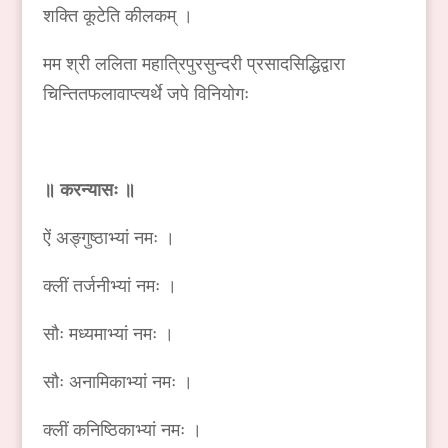
शक्ति कूटेति कीलकम् ।
मम श्री ललिता महात्रिपुरसुन्दरी प्रसादसिद्धिद्वारा
चिन्तितफलावाप्त्यर्थे जपे विनियोगः
॥ करन्यासः ॥
ऐं अङ्गुष्ठाभ्यां नमः ।
क्लीं तर्जनीभ्यां नमः ।
सौः मध्यमाभ्यां नमः ।
सौः अनामिकाभ्यां नमः ।
क्लीं कनिष्ठिकाभ्यां नमः ।