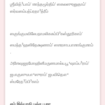
ஶ்ரீவித்³யாம்ʼ ஶாந்தமூர்திம்ʼ ஸகலஸுரனுதாம்ʼ
ஸர்வஸம்பத்ப்ரதா³த்ரீம்
ஸகுங்குமவிலேபநாமலிகசும்பி³கஸ்தூரிகாம்ʼ
ஸமந்த³ஹஸிதேக்ஷணாம்ʼ ஸஶரசாபபாஶாங்குஶாம்
.
அஶேஷஜநமோஹினீமருணமால்யபூ⁴ஷாம்ப³ராம்ʼ
ஜபாகுஸுமபா⁴ஸுராம்ʼ ஜபவிதௌ⁴
ஸ்மரேத³ம்பி³காம்
லம் இத்யாதி பஞ்ச பூஜா