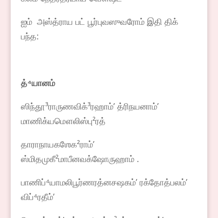
ஐம் அஸ்த்ராய பட் பூர்புவஸுவரோம் இதி திக்
பந்த:
த்
⁴
யானம்
ஸிந்தூ³ராருணவிக்³ரஹாம்ʼ த்ரிநயனாம்ʼ
மாணிக்யமௌலிஸ்பு²ரத்
தாராநாயகஶேக²ராம்ʼ
ஸ்மிதமுகீ²மாபீனவக்ஷோருஹாம் .
பாணிப்⁴யாமலிபூர்ணரத்னசஷகம்ʼ ரக்தோத்பலம்ʼ
விப்⁴ரதீம்ʼ