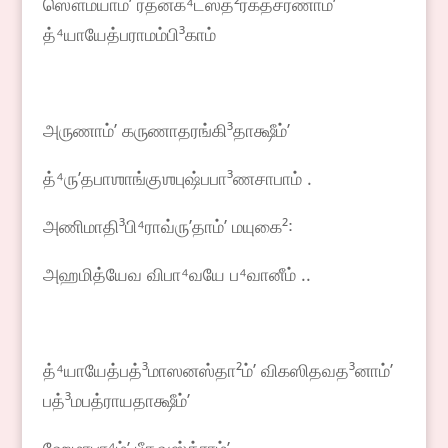
ஸௌம்யாம்ʼ ரத்னக⁴டஸ்த²ரக்தசரணாம்ʼ
த்⁴யாயேத்பராமம்பி³காம்
அருணாம்ʼ கருணாதரங்கி³தாக்ஷீம்ʼ
த்⁴ருʼதபாஶாங்குஶபுஷ்பபா³ணசாபாம் .
அணிமாதி³பி⁴ராவ்ருʼதாம்ʼ மயுகை²꞉
அஹமித்யேவ விபா⁴வயே ப⁴வானீம் ..
த்⁴யாயேத்பத்³மாஸனஸ்தா²ம்ʼ விகஸிதவத³னாம்ʼ
பத்³மபத்ராயதாக்ஷீம்ʼ