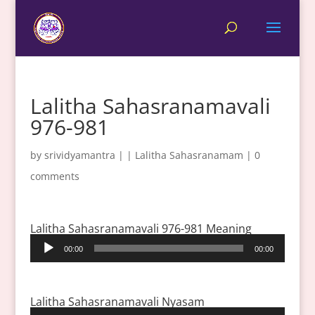
Lalitha Sahasranamavali
976-981
by
srividyamantra
|
|
Lalitha Sahasranamam
|
0
comments
Lalitha Sahasranamavali 976-981 Meaning
Audio
00:00
00:00
Player
Lalitha Sahasranamavali Nyasam