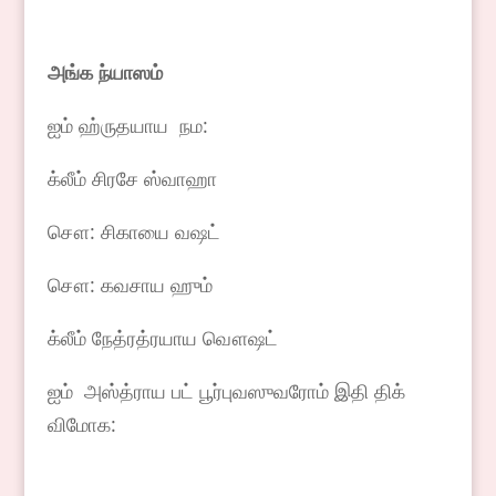
அங்க
ந்யாஸம்
ஐம் ஹ்ருதயாய நம:
க்லீம் சிரசே ஸ்வாஹா
சௌ: சிகாயை வஷட்
சௌ: கவசாய ஹும்
க்லீம் நேத்ரத்ரயாய வௌஷட்
ஐம் அஸ்த்ராய பட் பூர்புவஸுவரோம் இதி திக்
விமோக: