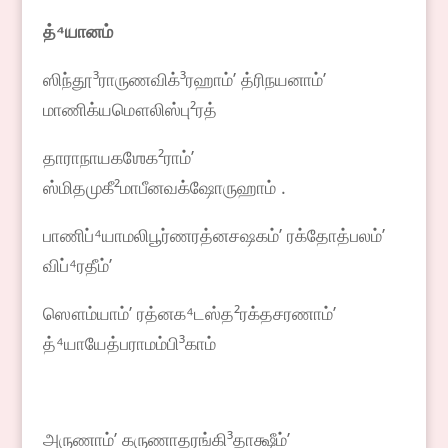
த்
⁴
யானம்
ஸிந்தூ³ராருணவிக்³ரஹாம்ʼ த்ரிநயனாம்ʼ
மாணிக்யமௌலிஸ்பு²ரத்
தாராநாயகஶேக²ராம்ʼ
ஸ்மிதமுகீ²மாபீனவக்ஷோருஹாம் .
பாணிப்⁴யாமலிபூர்ணரத்னசஷகம்ʼ ரக்தோத்பலம்ʼ
விப்⁴ரதீம்ʼ
ஸௌம்யாம்ʼ ரத்னக⁴டஸ்த²ரக்தசரணாம்ʼ
த்⁴யாயேத்பராமம்பி³காம்
அருணாம்ʼ கருணாதரங்கி³தாக்ஷீம்ʼ