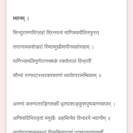
ध्यानम् ।
सिन्दूरारुणविग्रहां त्रिनयनां माणिक्यमौलिस्फुरत्
तारानायकशेखरां स्मितमुखीमापीनवक्षोरुहाम् ।
पाणिभ्यामलिपूर्णरत्नचषकं रक्तोत्पलं विभ्रतीं
सौम्यां रत्नघटस्थरक्तचरणां ध्यायेत्परामम्बिकाम् ॥
अरुणां करुणातरङ्गिताक्षीं धृतपाशाङ्कुशपुष्पबाणचापाम् ।
अणिमादिभिरावृतां मयुखैः अहमित्येव विभावये भवानीम् ॥
ध्यायेत्पद्मासनस्थां विकसितवदनां पद्मपत्रायताक्षीं