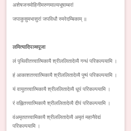
अशेषजनमोहिनीमरुणमाल्यभूषाम्बरां
जपाकुसुमभासुरां जपविधौ स्मरेदम्बिकाम् ॥
लमित्यादिपञ्चपूजा
लं पृथिवीतत्त्वात्मिकायै श्रीललितादेव्यै गन्धं परिकल्पयामि ।
हं आकाशतत्त्वात्मिकायै श्रीललितादेव्यै पुष्पं परिकल्पयामि ।
यं वायुतत्त्वात्मिकायै श्रीललितादेव्यै धूपं परिकल्पयामि ।
रं वह्नितत्त्वात्मिकायै श्रीललितादेव्यै दीपं परिकल्पयामि ।
वंअमृततत्त्वामिकायै श्रीललितादेव्यै अमृतं महानैवेद्यं
परिकल्पयामि ।