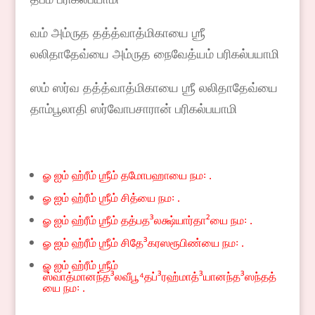
வம் அம்ருத தத்த்வாத்மிகாயை ஶ்ரீ
லலிதாதேவ்யை அம்ருத நைவேத்யம் பரிகல்பயாமி
ஸம் ஸர்வ தத்த்வாத்மிகாயை ஶ்ரீ லலிதாதேவ்யை
தாம்பூலாதி ஸர்வோபசாரான் பரிகல்பயாமி
ௐ ஐம் ஹ்ரீம் ஶ்ரீம் தமோபஹாயை நம꞉ .
ௐ ஐம் ஹ்ரீம் ஶ்ரீம் சித்யை நம꞉ .
ௐ ஐம் ஹ்ரீம் ஶ்ரீம் தத்பத³லக்ஷ்யார்தா²யை நம꞉ .
ௐ ஐம் ஹ்ரீம் ஶ்ரீம் சிதே³கரஸரூபிண்யை நம꞉ .
ௐ ஐம் ஹ்ரீம் ஶ்ரீம்
ஸ்வாத்மானந்த³லவீபூ⁴தப்³ரஹ்மாத்³யானந்த³ஸந்தத்
யை நம꞉ .