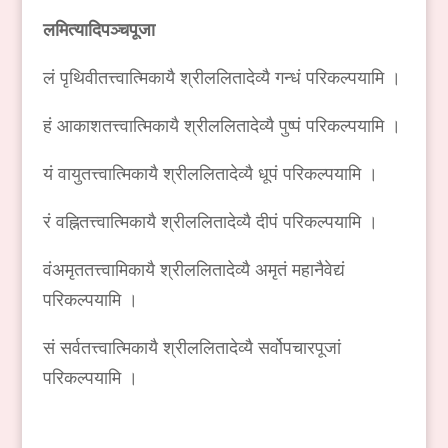
लमित्यादिपञ्चपूजा
लं पृथिवीतत्त्वात्मिकायै श्रीललितादेव्यै गन्धं परिकल्पयामि ।
हं आकाशतत्त्वात्मिकायै श्रीललितादेव्यै पुष्पं परिकल्पयामि ।
यं वायुतत्त्वात्मिकायै श्रीललितादेव्यै धूपं परिकल्पयामि ।
रं वह्नितत्त्वात्मिकायै श्रीललितादेव्यै दीपं परिकल्पयामि ।
वंअमृततत्त्वामिकायै श्रीललितादेव्यै अमृतं महानैवेद्यं
परिकल्पयामि ।
सं सर्वतत्त्वात्मिकायै श्रीललितादेव्यै सर्वोपचारपूजां
परिकल्पयामि ।