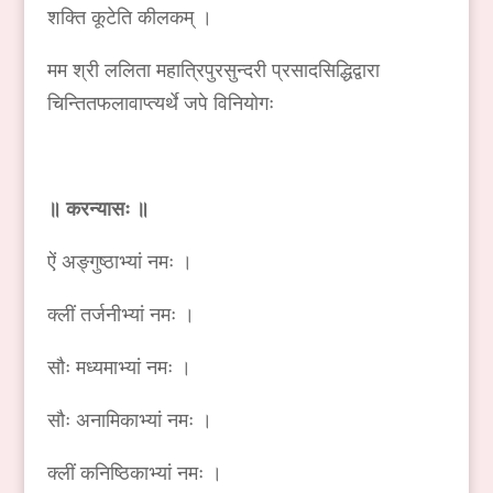
शक्ति कूटेति कीलकम् ।
मम श्री ललिता महात्रिपुरसुन्दरी प्रसादसिद्धिद्वारा
चिन्तितफलावाप्त्यर्थे जपे विनियोगः
॥ करन्यासः ॥
ऐं अङ्गुष्ठाभ्यां नमः ।
क्लीं तर्जनीभ्यां नमः ।
सौः मध्यमाभ्यां नमः ।
सौः अनामिकाभ्यां नमः ।
क्लीं कनिष्ठिकाभ्यां नमः ।