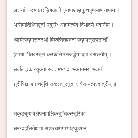
अरुणां करुणातरङ्गिताक्षीं धृतपाशाङ्कुशपुष्पबाणचापाम् ।
अणिमादिभिरावृतां मयुखैः अहमित्येव विभावये भवानीम् ॥
ध्यायेत्पद्मासनस्थां विकसितवदनां पद्मपत्रायताक्षीं
हेमाभां पीतवस्त्रां करकलितलसद्धेमपद्मां वराङ्गीम् ।
सर्वालङ्कारयुक्तां सततमभयदां भक्तनम्रां भवानीं
श्रीविद्यां शान्तमूर्तिं सकलसुरनुतां सर्वसम्पत्प्रदात्रीम् ॥
सकुङ्कुमविलेपनामलिकचुम्बिकस्तूरिकां
समन्दहसितेक्षणां सशरचापपाशाङ्कुशाम् ।