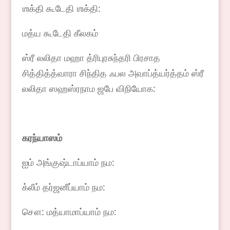
ஶக்தி கூடேதி ஶக்தி:
மத்ய கூடேதி கீலகம்
ஸ்ரீ லலிதா மஹா த்ரிபுரசுந்தரி பிரசாத
சித்தித்த்வாரா சிந்தித ஃபல அவாப்த்யர்த்தம் ஸ்ரீ
லலிதா ஸஹஸ்ரநாம ஜபே விநியோக:
கரந்யாஸம்
ஐம் அங்குஷ்டாப்யாம் நம:
க்லீம் தர்ஜனீப்யாம் நம:
சௌ: மத்யாமாப்யாம் நம: