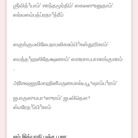
ஶ்ரீவித்³யாம்ʼ ஶாந்தமூர்திம்ʼ ஸகலஸுரனுதாம்ʼ
ஸர்வஸம்பத்ப்ரதா³த்ரீம்
ஸகுங்குமவிலேபநாமலிகசும்பி³கஸ்தூரிகாம்ʼ
ஸமந்த³ஹஸிதேக்ஷணாம்ʼ ஸஶரசாபபாஶாங்குஶாம்
.
அஶேஷஜநமோஹினீமருணமால்யபூ⁴ஷாம்ப³ராம்ʼ
ஜபாகுஸுமபா⁴ஸுராம்ʼ ஜபவிதௌ⁴
ஸ்மரேத³ம்பி³காம்
லம் இத்யாதி பஞ்ச பூஜா