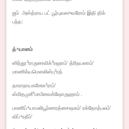
ஐம் அஸ்த்ராய பட் பூர்புவஸுவரோம் இதி திக்
பந்த:
த்
⁴
யானம்
ஸிந்தூ³ராருணவிக்³ரஹாம்ʼ த்ரிநயனாம்ʼ
மாணிக்யமௌலிஸ்பு²ரத்
தாராநாயகஶேக²ராம்ʼ
ஸ்மிதமுகீ²மாபீனவக்ஷோருஹாம் .
பாணிப்⁴யாமலிபூர்ணரத்னசஷகம்ʼ ரக்தோத்பலம்ʼ
விப்⁴ரதீம்ʼ