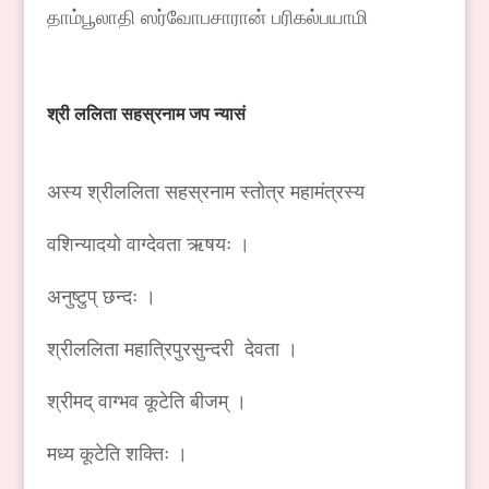
தாம்பூலாதி ஸர்வோபசாரான் பரிகல்பயாமி
श्री
ललिता
सहस्रनाम
जप
न्यासं
अस्य श्रीललिता सहस्रनाम स्तोत्र महामंत्रस्य
वशिन्यादयो वाग्देवता ऋषयः ।
अनुष्टुप् छन्दः ।
श्रीललिता महात्रिपुरसुन्दरी देवता ।
श्रीमद् वाग्भव कूटेति बीजम् ।
मध्य कूटेति शक्तिः ।