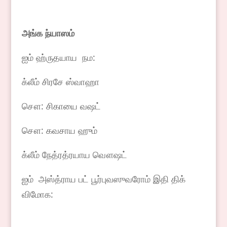
அங்க
ந்யாஸம்
ஐம் ஹ்ருதயாய நம:
க்லீம் சிரசே ஸ்வாஹா
சௌ: சிகாயை வஷட்
சௌ: கவசாய ஹும்
க்லீம் நேத்ரத்ரயாய வௌஷட்
ஐம் அஸ்த்ராய பட் பூர்புவஸுவரோம் இதி திக்
விமோக: