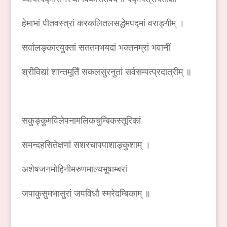
हेमाभां पीतवस्त्रां करकलितलसद्धेमपद्मां वराङ्गीम् ।
सर्वालङ्कारयुक्तां सततमभयदां भक्तनम्रां भवानीं
श्रीविद्यां शान्तमूर्तिं सकलसुरनुतां सर्वसम्पत्प्रदात्रीम् ॥
सकुङ्कुमविलेपनामलिकचुम्बिकस्तूरिकां
समन्दहसितेक्षणां सशरचापपाशाङ्कुशाम् ।
अशेषजनमोहिनीमरुणमाल्यभूषाम्बरां
जपाकुसुमभासुरां जपविधौ स्मरेदम्बिकाम् ॥