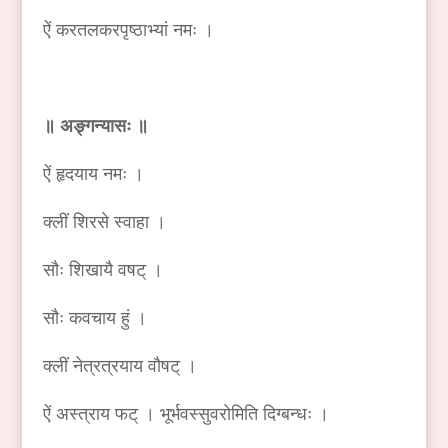
ऐं करतलकरपृष्ठाभ्यां नमः ।
॥ अङ्गन्यासः ॥
ऐं हृदयाय नमः ।
क्लीं शिरसे स्वाहा ।
सौः शिखायै वषट् ।
सौः कवचाय हुं ।
क्लीं नेत्रत्रयाय वौषट् ।
ऐं अस्त्राय फट् । भूर्भवस्सुवरोमिति दिग्बन्धः ।