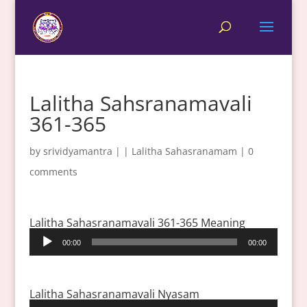
Lalitha Sahsranamavali
361-365
by
srividyamantra
|
|
Lalitha Sahasranamam
|
0
comments
Lalitha Sahasranamavali 361-365 Meaning
Audio
00:00
00:00
Player
Lalitha Sahasranamavali Nyasam