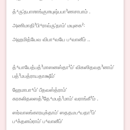
த்⁴ருʼதபாஶாங்குஶபுஷ்பபா³ணசாபாம் .
அணிமாதி³பி⁴ராவ்ருʼதாம்ʼ மயுகை²꞉
அஹமித்யேவ விபா⁴வயே ப⁴வானீம் ..
த்⁴யாயேத்பத்³மாஸனஸ்தா²ம்ʼ விகஸிதவத³னாம்ʼ
பத்³மபத்ராயதாக்ஷீம்ʼ
ஹேமாபா⁴ம்ʼ பீதவஸ்த்ராம்ʼ
கரகலிதலஸத்³தே⁴மபத்³மாம்ʼ வராங்கீ³ம் .
ஸர்வாலங்காரயுக்தாம்ʼ ஸததமப⁴யதா³ம்ʼ
ப⁴க்தனம்ராம்ʼ ப⁴வானீம்ʼ