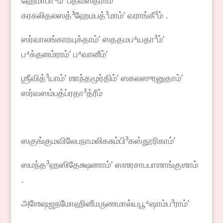
ஹேமாபா⁴ம்ʼ பீதவஸ்த்ராம்ʼ
கரகலிதலஸத்³ஹேமபத்³மாம்ʼ வராங்கீ³ம் .
ஸர்வாலங்காரயுக்தாம்ʼ ஸததமப⁴யதா³ம்ʼ
ப⁴க்தனம்ராம்ʼ ப⁴வானீம்ʼ
ஶ்ரீவித்³யாம்ʼ ஶாந்தமூர்திம்ʼ ஸகலஸுரனுதாம்ʼ
ஸர்வஸம்பத்ப்ரதா³த்ரீம்
ஸகுங்குமவிலேபநாமலிகசும்பி³கஸ்தூரிகாம்ʼ
ஸமந்த³ஹஸிதேக்ஷணாம்ʼ ஸஶரசாபபாஶாங்குஶாம்
.
அஶேஷஜநமோஹினீமருணமால்யபூ⁴ஷாம்ப³ராம்ʼ