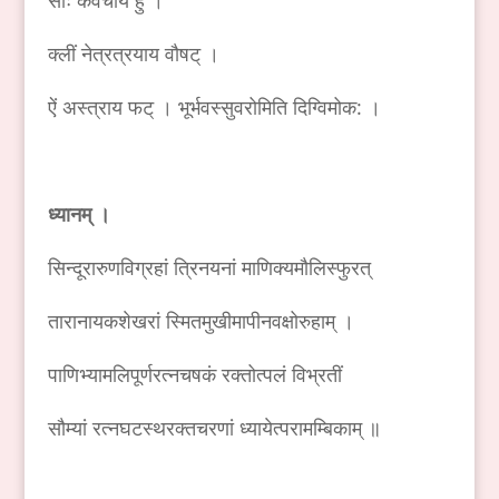
सौः कवचाय हुं ।
क्लीं नेत्रत्रयाय वौषट् ।
ऐं अस्त्राय फट् । भूर्भवस्सुवरोमिति दिग्विमोक: ।
ध्यानम् ।
सिन्दूरारुणविग्रहां त्रिनयनां माणिक्यमौलिस्फुरत्
तारानायकशेखरां स्मितमुखीमापीनवक्षोरुहाम् ।
पाणिभ्यामलिपूर्णरत्नचषकं रक्तोत्पलं विभ्रतीं
सौम्यां रत्नघटस्थरक्तचरणां ध्यायेत्परामम्बिकाम् ॥