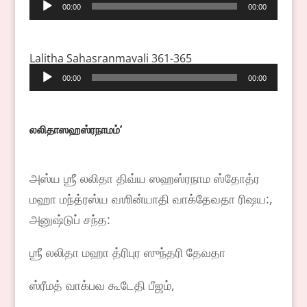
Audio
00:00
00:00
Player
Lalitha Sahasranmavali 361-365
Audio
00:00
00:00
Player
லலிதாஸஹஸ்ரநாமம்
ʼ
அஸ்ய ஶ்ரீ லலிதா திவ்ய ஸஹஸ்ரநாம ஸ்தோத்ர
மஹா மந்த்ரஸ்ய வஶின்யாதி வாக்தேவதா ரிஷய:,
அனுஷ்டுப் சந்த:
ஶ்ரீ லலிதா மஹா த்ரிபுர ஸுந்தரி தேவதா
ஸ்ரீமத் வாக்பவ கூடேதி பீஜம்,