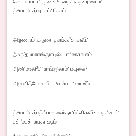
ஸௌம்யாம்ʼ ரத்னக⁴டஸ்த²ரக்தசரணாம்ʼ
த்⁴யாயேத்பராமம்பி³காம்
அருணாம்ʼ கருணாதரங்கி³தாக்ஷீம்ʼ
த்⁴ருʼதபாஶாங்குஶபுஷ்பபா³ணசாபாம் .
அணிமாதி³பி⁴ராவ்ருʼதாம்ʼ மயுகை²꞉
அஹமித்யேவ விபா⁴வயே ப⁴வானீம் ..
த்⁴யாயேத்பத்³மாஸனஸ்தா²ம்ʼ விகஸிதவத³னாம்ʼ
பத்³மபத்ராயதாக்ஷீம்ʼ