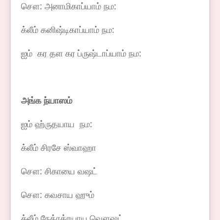
சௌ: அனாமிகாப்யாம் நம:
க்லீம் கனிஷ்டிகாப்யாம் நம:
ஐம் கர தள கர ப்ருஷ்டாப்யாம் நம:
அங்க
ந்யாஸம்
ஐம் ஹ்ருதயாய நம:
க்லீம் சிரசே ஸ்வாஹா
சௌ: சிகாயை வஷட்
சௌ: கவசாய ஹும்
க்லீம் நேத்ரத்ரயாய வௌஷட்