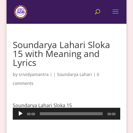
Soundarya Lahari Sloka
15 with Meaning and
Lyrics
by
srividyamantra
|
|
Soundarya Lahari
|
0
comments
Soundarya Lahari Sloka 15
Audio
00:00
00:00
Player