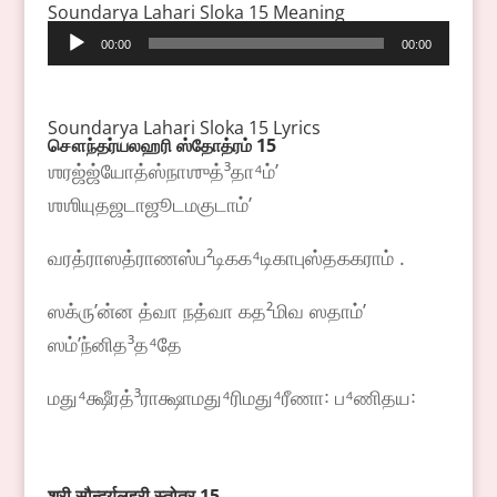
Soundarya Lahari Sloka 15 Meaning
Audio
00:00
00:00
Player
Soundarya Lahari Sloka 15 Lyrics
சௌந்தர்யலஹரி
ஸ்தோத்ரம்
15
ஶரஜ்ஜ்யோத்ஸ்நாஶுத்³தா⁴ம்ʼ
ஶஶியுதஜடாஜூடமகுடாம்ʼ
வரத்ராஸத்ராணஸ்ப²டிகக⁴டிகாபுஸ்தககராம் .
ஸக்ருʼன்ன த்வா நத்வா கத²மிவ ஸதாம்ʼ
ஸம்ʼந்னித³த⁴தே
மது⁴க்ஷீரத்³ராக்ஷாமது⁴ரிமது⁴ரீணா꞉ ப⁴ணிதய꞉
श्री
सौन्दर्यलहरी
स्तोत्र
15