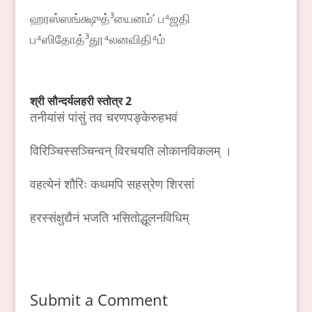
ஹரஸ்ஸங்க்ஷுத்³யைனம்ʼ ப⁴ஜதி
ப⁴ஸிதோத்³தூ⁴லனவிதி⁴ம்
श्री
सौन्दर्यलहरी
स्तोत्र
2
तनीयांसं पांसुं तव चरणपङ्केरुहभवं
विरिञ्चिस्सञ्चिन्वन् विरचयति लोकानविकलम् ।
वहत्येनं शौरिः कथमपि सहस्रेण शिरसां
हरस्संक्षुद्यैनं भजति भसितोद्धूलनविधिम्
Submit a Comment