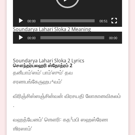
00:00
00:51
Soundarya Lahari Sloka 2 Meaning
Audio
00:00
00:00
Player
Soundarya Lahari Sloka 2 Lyrics
சௌந்தர்யலஹரி
ஸ்தோத்ரம்
2
தனீயாம்ʼஸம்ʼ பாம்ʼஸும்ʼ தவ
சரணபங்கேருஹப⁴வம்ʼ
விரிஞ்சிஸ்ஸஞ்சின்வன் விரசயதி லோகானவிகலம்
.
வஹத்யேனம்ʼ ஶௌரி꞉ கத²மபி ஸஹஸ்ரேண
ஶிரஸாம்ʼ