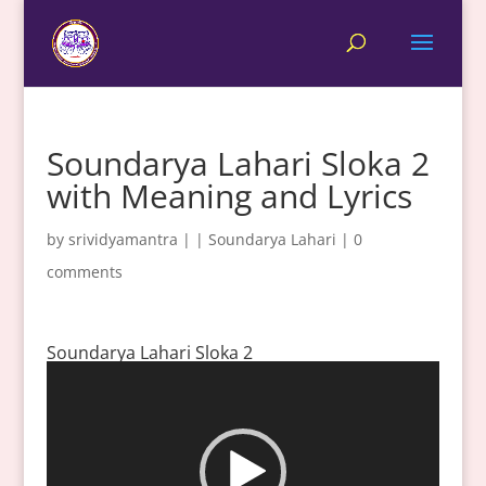
Soundarya Lahari Sloka 2
with Meaning and Lyrics
by
srividyamantra
|
|
Soundarya Lahari
|
0
comments
Soundarya Lahari Sloka 2
Video
Player