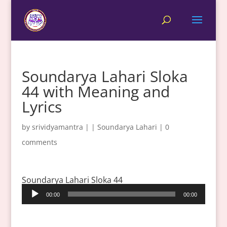
Soundarya Lahari Sloka
44 with Meaning and
Lyrics
by
srividyamantra
|
|
Soundarya Lahari
|
0
comments
Soundarya Lahari Sloka 44
Audio
00:00
00:00
Player