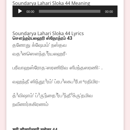
Soundarya Lahari Sloka 44 Meaning
Audio
00:00
00:00
Player
Soundarya Lahari Sloka 44 Lyrics
சௌந்தர்யலஹரி
ஸ்தோத்ரம்
43
தனோது க்ஷேமம்ʼ நஸ்தவ
வத³னஸௌந்த³ர்யலஹரீ-
பரீவாஹஸ்ரோத꞉ஸரணிரிவ ஸீமந்தஸரணி꞉ .
வஹந்தீ ஸிந்தூ³ரம்ʼ ப்ரப³லகப³ரீபா⁴ரதிமிர-
த்³விஷாம்ʼ ப்³ருʼந்தை³ர்ப³ந்தீ³க்ருʼதமிவ
நவீனார்ககிரணம்
श्री
सौन्दर्यलहरी
स्तोत्र
44