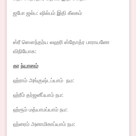
ஜபோ ஜல்ப: ஷில்பம் இதி கீலகம்
ஸ்ரீ ஸௌந்தர்ய லஹரி ஸ்தோத்ர பாராயணே
விநியோக:
கர
ந்யாஸம்
ஹ்ராம் அங்குஷ்டப்யாம் நம:
ஹ்ரீம் தர்ஜனீப்யாம் நம:
ஹ்ரூம் மத்யாமப்யாம் நம:
ஹ்ரைம் அனாமிகாப்யாம் நம: