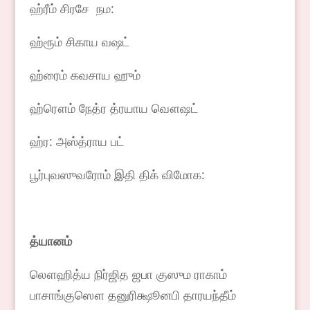
ஹ்ரீம் சிரசே நம:
ஹ்ரூம் சிகாய வஷட்
ஹ்ரைம் கவசாய ஹும்
ஹ்ரௌம் நேத்ர த்ரயாய வௌஷட்
ஹ்ர: அஸ்த்ராய பட்
பூர்புவஸுவரோம் இதி திக் விமோக:
த்யானம்
லௌஹித்ய நிர்ஜித ஜபா குஸும ராகாம்
பாசாங்குஸௌ தனுரிக்ஷூனபி தாரயந்தீம்