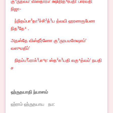
கு³ருத்வம்ʼ விஸ்தாரம்ʼ க்ஷிதித⁴ரபதி꞉ பார்வதி
நிஜா-
ந்நிதம்பா³தா³ச்சி²த்³ய த்வயி ஹரணரூபேண
நித³தே⁴ .
அதஸ்தே விஸ்தீர்ணோ கு³ருரயமஶேஷாம்ʼ
வஸுமதீம்ʼ
நிதம்ப³ப்ராக்³பா⁴ர꞉ ஸ்த²க³யதி லகு⁴த்வம்ʼ நயதி
ச
ஹ்ருதயாதி ந்யாஸம்
ஹ்ராம் ஹ்ருதயாய நம: