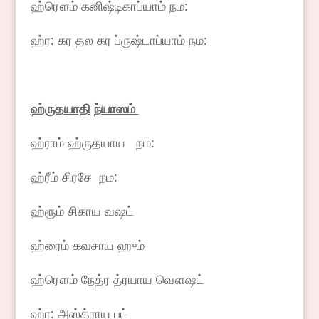
ஹ்ரௌம் கனிஷ்டிகாப்யாம் நம:
ஹ்ர: கர தல கர ப்ருஷ்டாப்யாம் நம:
ஹ்ருதயாதி
ந்யாஸம்
ஹ்ராம் ஹ்ருதயாய நம:
ஹ்ரீம் சிரசே நம:
ஹ்ரூம் சிகாய வஷட்
ஹ்ரைம் கவசாய ஹும்
ஹ்ரௌம் நேத்ர த்ரயாய வௌஷட்
ஹ்ர: அஸ்த்ராய பட்