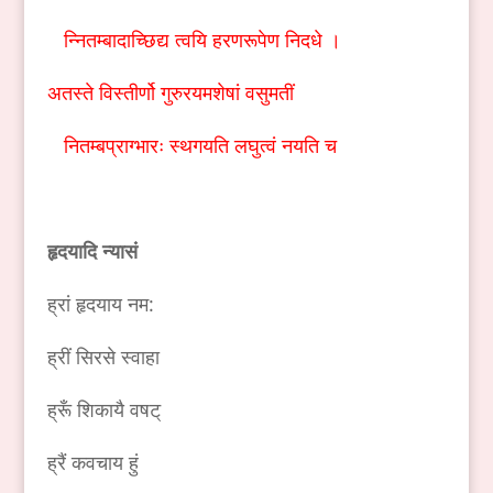
न्नितम्बादाच्छिद्य त्वयि हरणरूपेण निदधे ।
अतस्ते विस्तीर्णो गुरुरयमशेषां वसुमतीं
नितम्बप्राग्भारः स्थगयति लघुत्वं नयति च
हृदयादि न्यासं
ह्रां हृदयाय नम:
ह्रीं सिरसे स्वाहा
ह्रूँ शिकायै वषट्
ह्रैं कवचाय हुं