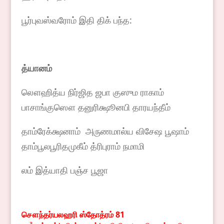
பூர்புவஸ்வரோம் இதி திக் பந்த:
த்யானம்
லௌஹித்ய நிர்ஜித ஜபா குஸும ராகாம்
பாசாங்குஸௌ தனுரிக்ஷூனபி தாரயந்தீம்
தாம்ரேக்க்ஷனாம் அருணமால்ய விசேஷ பூஷாம்
தாம்பூலபூரிதமுகீம் த்ரிபுராம் நமாமி
லம் இத்யாதி பஞ்ச பூஜா
சௌந்தர்யலஹரி
ஸ்தோத்ரம்
81