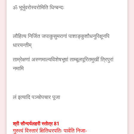
ॐ भूर्भुवरोस्वरोमिति धिग्बन्दः
लौहित्य निर्जित जपाकुसुमरागां पाशाङ्कुशौधनुरिक्षूनपि
धारयन्तीम्
ताम्रेक्षणां अरुणमाल्यविशेषभूषां ताम्बूलपूरितमुखीं त्रिपुरां
नमामि
लं इत्यादि पञ्चोपचार पूजा
श्री
सौन्दर्यलहरी
स्तोत्र
81
गुरुत्वं विस्तारं क्षितिधरपतिः पार्वति निजा-