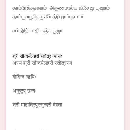
தாம்ரேக்க்ஷனாம் அருணமால்ய விசேஷ பூஷாம்
தாம்பூலபூரிதமுகீம் த்ரிபுராம் நமாமி
லம் இத்யாதி பஞ்ச பூஜா
श्री
सौन्दर्यलहरी
स्तोत्र
न्यासः
अस्य श्री सौन्दर्यलहरी स्तोत्रस्य
गोविन्द ऋषिः
अनुष्टुप् छन्दः
श्री म्महात्रिपुरसुन्दरी देवता