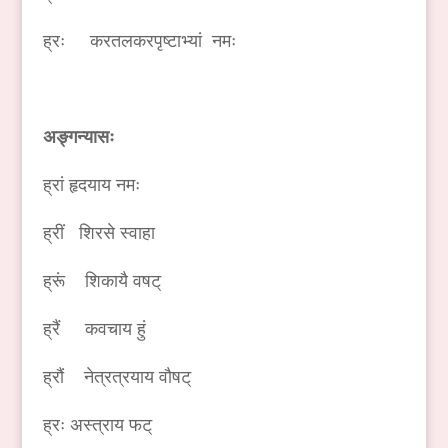
ह्रः करतलकरपृष्टाभ्यां नमः
अङ्गन्यासः
ह्रां हृदयाय नमः
ह्रीं शिरसे स्वाहा
ह्रूं शिकायै वषट्
ह्रैं कवचाय हुं
ह्रौं नेत्रत्रयाय वौषट्
ह्रः अस्त्राय फट्