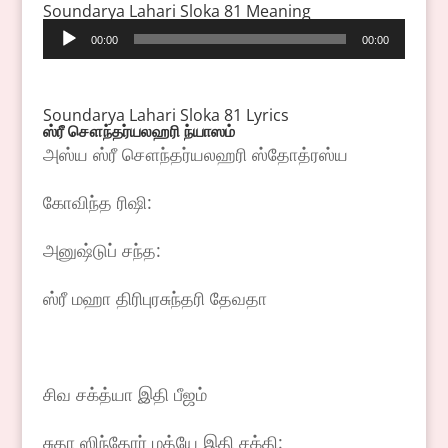
Soundarya Lahari Sloka 81 Meaning
Audio
00:00
00:00
Player
Soundarya Lahari Sloka 81 Lyrics
ஸ்ரீ
சௌந்தர்யலஹரி
ந்யாஸம்
அஸ்ய ஸ்ரீ சௌந்தர்யலஹரி ஸ்தோத்ரஸ்ய
கோவிந்த ரிஷி:
அனுஷ்டுப் சந்த:
ஸ்ரீ மஹா திரிபுரசுந்தரி தேவதா
சிவ சக்த்யா இதி பீஜம்
சுதா ஸிந்தோர் மத்யே இதி சக்தி: