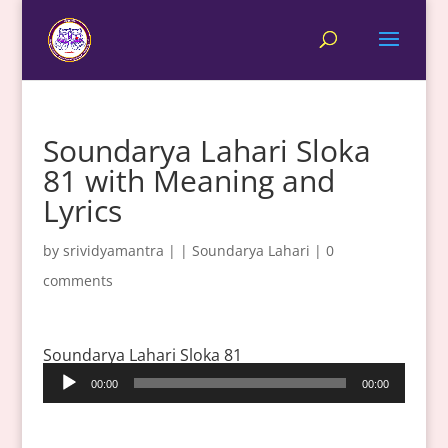
Soundarya Lahari Sloka
81 with Meaning and
Lyrics
by
srividyamantra
|
|
Soundarya Lahari
|
0
comments
Soundarya Lahari Sloka 81
Audio
00:00
00:00
Player