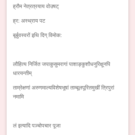
ह्रौम नेत्रत्रयाय वोउषट्
ह्र: अस्थ्राय पट
बूर्बुवस्वरों इथि दिग् विमोक:
लौहित्य निर्जित जपाकुसुमरागां पाशाङ्कुशौधनुरिक्षूनपि
धारयन्तीम्
ताम्रेक्षणां अरुणमाल्यविशेषभूषां ताम्बूलपूरितमुखीं त्रिपुरां
नमामि
लं इत्यादि पञ्चोपचार पूजा