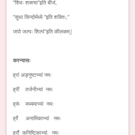
“शिवः शक्त्या”इति बीजं,
“सुधा सिन्दोर्मध्ये “इति शक्तिः,“
जपो जल्पः शिल्पं”इति कीलकम्|
करन्यासः
ह्रां अङ्गुष्टाभ्यां नमः
ह्रीं तर्जनीभ्यां नमः
ह्रूं मध्यमाभ्यां नमः
ह्रैं अनामिकाभ्यां नमः
ह्रौं कनिष्टिकाभ्यां नमः