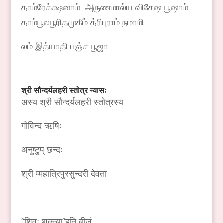
தாம்ரேக்க்ஷனாம் அருணமால்ய விசேஷ பூஷாம்
தாம்பூலபூரிதமுகீம் த்ரிபுராம் நமாமி
லம் இத்யாதி பஞ்ச பூஜா
श्री
सौन्दर्यलहरी
स्तोत्र
न्यासः
अस्य श्री सौन्दर्यलहरी स्तोत्रस्य
गोविन्द ऋषिः
अनुष्टुप् छन्दः
श्री म्महात्रिपुरसुन्दरी देवता
“शिवः शक्त्या”इति बीजं,