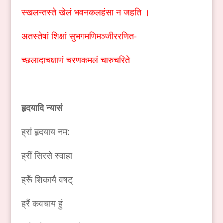
स्खलन्तस्ते खेलं भवनकलहंसा न जहति ।
अतस्तेषां शिक्षां सुभगमणिमञ्जीररणित-
च्छलादाचक्षाणं चरणकमलं चारुचरिते
हृदयादि न्यासं
ह्रां हृदयाय नम:
ह्रीं सिरसे स्वाहा
ह्रूँ शिकायै वषट्
ह्रैं कवचाय हुं