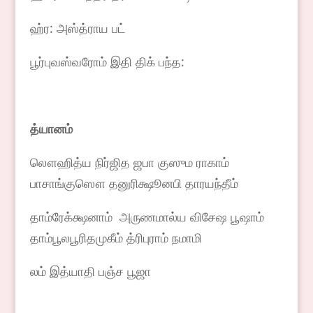
ஹ்ர: அஸ்த்ராய பட்
பூர்புவஸ்வரோம் இதி திக் பந்த:
த்யானம்
லௌஹித்ய நிர்ஜித ஜபா குஸும ராகாம்
பாசாங்குஸௌ தனுரிக்ஷூனபி தாரயந்தீம்
தாம்ரேக்க்ஷனாம் அருணமால்ய விசேஷ பூஷாம்
தாம்பூலபூரிதமுகீம் த்ரிபுராம் நமாமி
லம் இத்யாதி பஞ்ச பூஜா