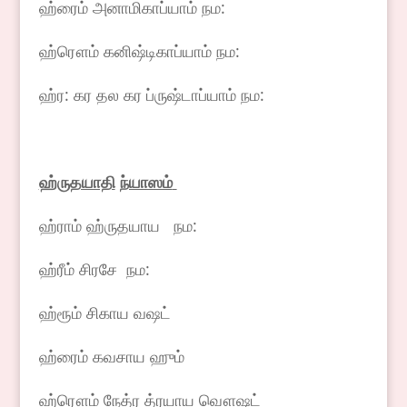
ஹ்ரைம் அனாமிகாப்யாம் நம:
ஹ்ரௌம் கனிஷ்டிகாப்யாம் நம:
ஹ்ர: கர தல கர ப்ருஷ்டாப்யாம் நம:
ஹ்ருதயாதி
ந்யாஸம்
ஹ்ராம் ஹ்ருதயாய நம:
ஹ்ரீம் சிரசே நம:
ஹ்ரூம் சிகாய வஷட்
ஹ்ரைம் கவசாய ஹும்
ஹ்ரௌம் நேத்ர த்ரயாய வௌஷட்