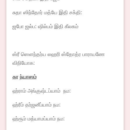
சுதா ஸிந்தோர் மத்யே இதி சக்தி:
ஜபோ ஜல்ப: ஷில்பம் இதி கீலகம்
ஸ்ரீ ஸௌந்தர்ய லஹரி ஸ்தோத்ர பாராயணே
விநியோக:
கர
ந்யாஸம்
ஹ்ராம் அங்குஷ்டப்யாம் நம:
ஹ்ரீம் தர்ஜனீப்யாம் நம:
ஹ்ரூம் மத்யாமப்யாம் நம: