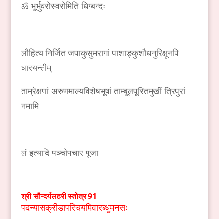
ॐ भूर्भुवरोस्वरोमिति धिग्बन्दः
लौहित्य निर्जित जपाकुसुमरागां पाशाङ्कुशौधनुरिक्षूनपि
धारयन्तीम्
ताम्रेक्षणां अरुणमाल्यविशेषभूषां ताम्बूलपूरितमुखीं त्रिपुरां
नमामि
लं इत्यादि पञ्चोपचार पूजा
श्री
सौन्दर्यलहरी
स्तोत्र
91
पदन्यासक्रीडापरिचयमिवारब्धुमनसः