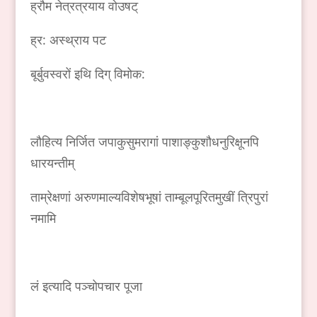
ह्रौम नेत्रत्रयाय वोउषट्
ह्र: अस्थ्राय पट
बूर्बुवस्वरों इथि दिग् विमोक:
लौहित्य निर्जित जपाकुसुमरागां पाशाङ्कुशौधनुरिक्षूनपि
धारयन्तीम्
ताम्रेक्षणां अरुणमाल्यविशेषभूषां ताम्बूलपूरितमुखीं त्रिपुरां
नमामि
लं इत्यादि पञ्चोपचार पूजा