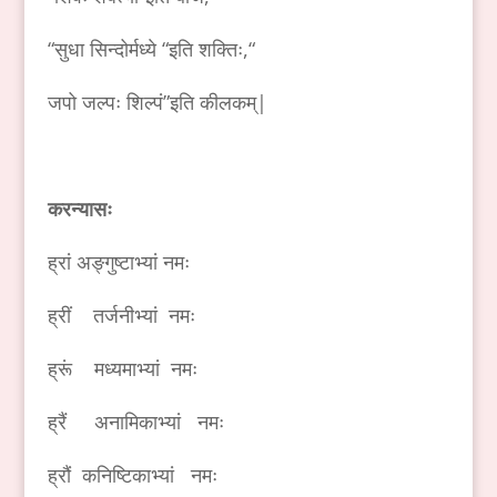
“सुधा सिन्दोर्मध्ये “इति शक्तिः,“
जपो जल्पः शिल्पं”इति कीलकम्|
करन्यासः
ह्रां अङ्गुष्टाभ्यां नमः
ह्रीं तर्जनीभ्यां नमः
ह्रूं मध्यमाभ्यां नमः
ह्रैं अनामिकाभ्यां नमः
ह्रौं कनिष्टिकाभ्यां नमः