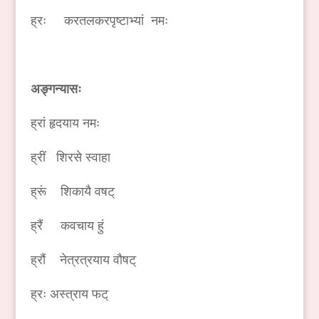
ह्रः करतलकरपृष्टाभ्यां नमः
अङ्गन्यासः
ह्रां हृदयाय नमः
ह्रीं शिरसे स्वाहा
ह्रूं शिकायै वषट्
ह्रैं कवचाय हुं
ह्रौं नेत्रत्रयाय वौषट्
ह्रः अस्त्राय फट्