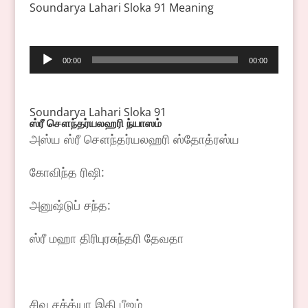
Soundarya Lahari Sloka 91 Meaning
Audio
00:00
00:00
Player
Soundarya Lahari Sloka 91
ஸ்ரீ
சௌந்தர்யலஹரி
ந்யாஸம்
அஸ்ய ஸ்ரீ சௌந்தர்யலஹரி ஸ்தோத்ரஸ்ய
கோவிந்த ரிஷி:
அனுஷ்டுப் சந்த:
ஸ்ரீ மஹா திரிபுரசுந்தரி தேவதா
சிவ சக்த்யா இதி பீஜம்