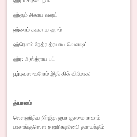
ஹ்ரீம் சிரசே நம:
ஹ்ரூம் சிகாய வஷட்
ஹ்ரைம் கவசாய ஹும்
ஹ்ரௌம் நேத்ர த்ரயாய வௌஷட்
ஹ்ர: அஸ்த்ராய பட்
பூர்புவஸுவரோம் இதி திக் விமோக:
த்யானம்
லௌஹித்ய நிர்ஜித ஜபா குஸும ராகாம்
பாசாங்குஸௌ தனுரிக்ஷூனபி தாரயந்தீம்