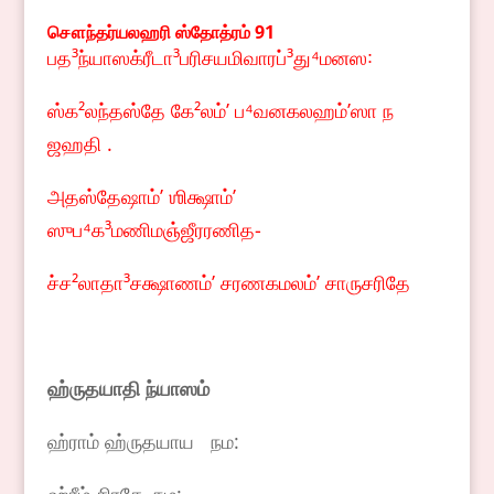
சௌந்தர்யலஹரி
ஸ்தோத்ரம்
91
பத³ந்யாஸக்ரீடா³பரிசயமிவாரப்³து⁴மனஸ꞉
ஸ்க²லந்தஸ்தே கே²லம்ʼ ப⁴வனகலஹம்ʼஸா ந
ஜஹதி .
அதஸ்தேஷாம்ʼ ஶிக்ஷாம்ʼ
ஸுப⁴க³மணிமஞ்ஜீரரணித-
ச்ச²லாதா³சக்ஷாணம்ʼ சரணகமலம்ʼ சாருசரிதே
ஹ்ருதயாதி ந்யாஸம்
ஹ்ராம் ஹ்ருதயாய நம: