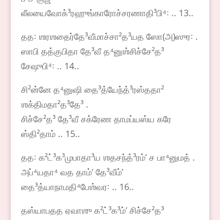
லீலயைவோக்³ரஹுங்காரோச்சரணாதி³பி⁴꞉ .. 13..
தத꞉ ஶரஶதைர்தே³வீமாச்சா²த³யத ஸோ(அ)ஸுர꞉ .
ஸாபி தத்குபிதா தே³வீ த⁴னுஶ்சிச்சே²த³
சேஷுபி⁴꞉ .. 14..
சி²ன்னே த⁴னுஷி தை³த்யேந்த்³ரஸ்ததா²
ஶக்திமதா²த³தே³ .
சிச்சே²த³ தே³வீ சக்ரேண தாமப்யஸ்ய கரே
ஸ்தி²தாம் .. 15..
தத꞉ க²ட்³க³முபாதா³ய ஶதசந்த்³ரம்ʼ ச பா⁴னுமத் .
அப்⁴யதா⁴ வத தாம்ʼ தே³வீம்ʼ
தை³த்யாநாமதி⁴பேஶ்வர꞉ .. 16..
தஸ்யாபதத ஏவாஶு க²ட்³க³ம்ʼ சிச்சே²த³