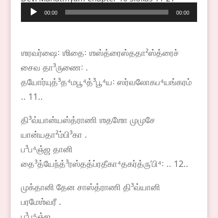
Audio
00:00
00:00
Player
ஶரவர்ஷை꞉ ஶிதை꞉ ஶஸ்த்ரைஸ்ததா²ஸ்த்ரைச்
சைவ தா³ருணை꞉ .
தயோர்யுத்³த⁴மபூ⁴த்³பூ⁴ய꞉ ஸர்வலோகப⁴யங்கரம்
.. 11..
தி³வ்யான்யஸ்த்ராணி ஶதஶோ முமுசே
யான்யதா²ம்பி³கா .
ப³ப⁴ஞ்ஜ தானி
தை³த்யேந்த்³ரஸ்தத்ப்ரதீகா⁴தகர்த்ருʼபி⁴꞉ .. 12..
முக்தானி தேன சாஸ்த்ராணி தி³வ்யானி
பரமேஶ்வரீ .
ப³ப⁴ஞ்ஜ