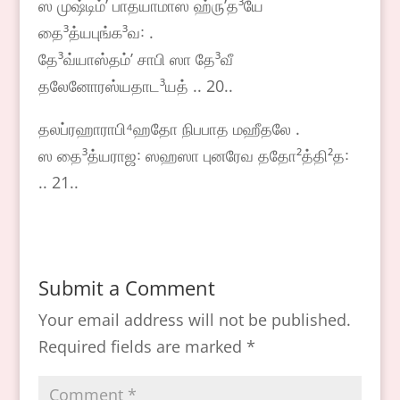
ஸ முஷ்டிம்ʼ பாதயாமாஸ ஹ்ருʼத³யே
தை³த்யபுங்க³வ꞉ .
தே³வ்யாஸ்தம்ʼ சாபி ஸா தே³வீ
தலேனோரஸ்யதாட³யத் .. 20..
தலப்ரஹாராபி⁴ஹதோ நிபபாத மஹீதலே .
ஸ தை³த்யராஜ꞉ ஸஹஸா புனரேவ ததோ²த்தி²த꞉
.. 21..
Submit a Comment
Your email address will not be published.
Required fields are marked
*