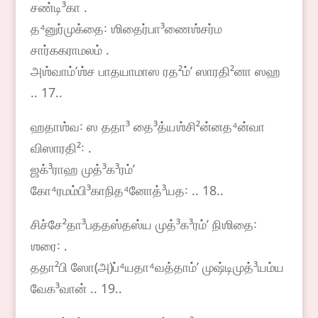
சண்டி³கா .
த⁴னுர்முக்தை꞉ ஶிதைர்பா³ணைஶ்சர்ம
சார்ககராமலம் .
அஶ்வாம்ʼஶ்ச பாதயாமாஸ ரத²ம்ʼ ஸாரதி²னா ஸஹ
.. 17..
ஹதாஶ்வ꞉ ஸ ததா³ தை³த்யஶ்சி²ன்னத⁴ன்வா
விஸாரதி²꞉ .
ஜக்³ராஹ முத்³க³ரம்ʼ
கோ⁴ரமம்பி³காநித⁴னோத்³யத꞉ .. 18..
சிச்சே²தா³பததஸ்தஸ்ய முத்³க³ரம்ʼ நிஶிதை꞉
ஶரை꞉ .
ததா²பி ஸோ(அ)ப்⁴யதா⁴வத்தாம்ʼ முஷ்டிமுத்³யம்ய
வேக³வான் .. 19..