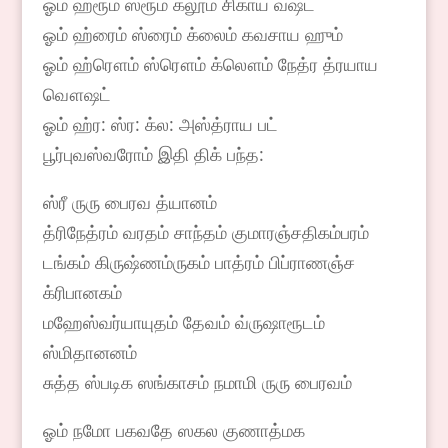
ஓம் ஹ்ரூம் ஸ்ரூம் க்லூம் சிகாய வஷட்
ஓம் ஹ்ரைம் ஸ்ரைம் க்லைம் கவசாய ஹும்
ஓம் ஹ்ரௌம் ஸ்ரௌம் க்லௌம் நேத்ர த்ரயாய
வௌஷட்
ஓம் ஹ்ர: ஸ்ர: க்ல: அஸ்த்ராய பட்
பூர்புவஸ்வரோம் இதி திக் பந்த:
ஸ்ரீ ருரு பைரவ த்யானம்
த்ரிநேத்ரம் வரதம் சாந்தம் குமாரஞ்சதிகம்பரம்
டங்கம் கிருஷ்ணம்ருகம் பாத்ரம் பிப்ராணஞ்ச
க்ரிபானகம்
மஹேஸ்வர்யாயுதம் தேவம் வ்ருஷாரூடம்
ஸ்மிதானனம்
சுத்த ஸ்படிக ஸங்காசம் நமாமி ருரு பைரவம்
ஓம் நமோ பகவதே ஸகல குணாத்மக