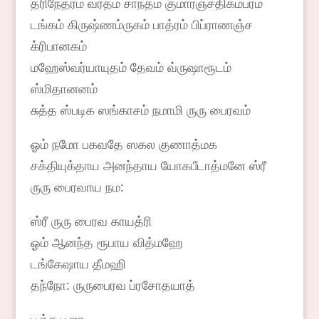
த்ரிநேத்ரம் வரதம் சாந்தம் குமாரஞ்சதிகம்பரம்
டங்கம் கிருஷ்ணம்ருகம் பாத்ரம் பிப்ராணஞ்ச
க்ரிபானகம்
மஹேஸ்வர்யாயுதம் தேவம் வ்ருஷாரூடம்
ஸ்மிதானனம்
சுத்த ஸ்படிக ஸங்காசம் நமாமி ருரு பைரவம்
ஓம் நமோ பகவதே ஸகல குணாத்மக
சக்தியுக்தாய அனந்தாய யோகபீடாத்மனே ஸ்ரீ
ருரு பைரவாய நம:
ஸ்ரீ ருரு பைரவ காயத்ரி
ஓம் ஆனந்த ரூபாய வித்மஹே
டங்கேஷாய தீமஹி
தந்நோ: ருருபைரவ ப்ரசோதயாத்