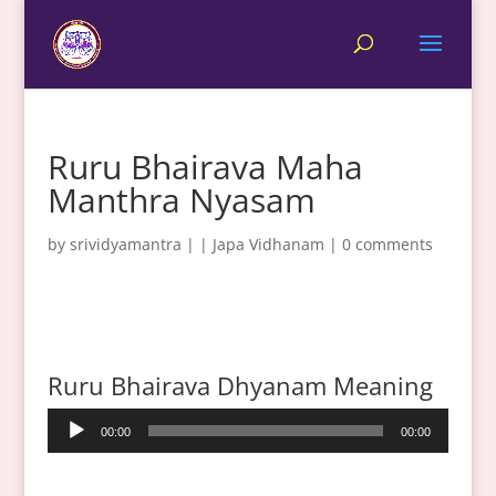
Ruru Bhairava Maha
Manthra Nyasam
by
srividyamantra
|
|
Japa Vidhanam
|
0 comments
Ruru Bhairava Dhyanam Meaning
Audio
00:00
00:00
Player