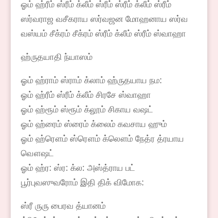
ஓம் ஹ்ரீம் ஸ்ரீம் க்லீம் ஸ்ரீம் ஸ்ரீம் க்லீம் ஸ்ரீம்
ஸர்வராஜ வசீகராய ஸர்வஜன மோஹனாய ஸர்வ
வஸ்யம் சீக்ரம் சீக்ரம் ஸ்ரீம் க்லீம் ஸ்ரீம் ஸ்வாஹா
ஹ்ருதயாதி ந்யாஸம்
ஓம் ஹ்ராம் ஸ்ராம் க்லாம் ஹ்ருதயாய நம:
ஓம் ஹ்ரீம் ஸ்ரீம் க்லீம் சிரசே ஸ்வாஹா
ஓம் ஹ்ரூம் ஸ்ரூம் க்லூம் சிகாய வஷட்
ஓம் ஹ்ரைம் ஸ்ரைம் க்லைம் கவசாய ஹும்
ஓம் ஹ்ரௌம் ஸ்ரௌம் க்லௌம் நேத்ர த்ரயாய
வௌஷட்
ஓம் ஹ்ர: ஸ்ர: க்ல: அஸ்த்ராய பட்
பூர்புவஸுவரோம் இதி திக் விமோக:
ஸ்ரீ ருரு பைரவ த்யானம்