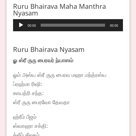
Ruru Bhairava Maha Manthra
Nyasam
Audio
00:00
00:00
Player
Ruru Bhairava Nyasam
ௐ ஸ்ரீ ருரு பைரவர் ந்யாஸம்
ஓம் அஸ்ய ஸ்ரீ ருரு பைரவ மஹா மந்த்ரஸ்ய
ப்ரஹ்மா ரிஷி:
காயத்ரி சந்த:
ஸ்ரீ ருரு பைரவோ தேவதா
ஹ்ரீம் பீஜம்
ஸ்வாஹா சக்தி:
க்லீம் கீலகம்